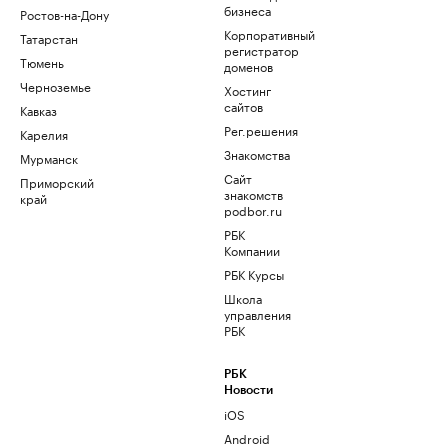
бизнеса
Ростов-на-Дону
Корпоративный
Татарстан
регистратор
Тюмень
доменов
Черноземье
Хостинг
сайтов
Кавказ
Рег.решения
Карелия
Знакомства
Мурманск
Сайт
Приморский
знакомств
край
podbor.ru
РБК
Компании
РБК Курсы
Школа
управления
РБК
РБК
Новости
iOS
Android