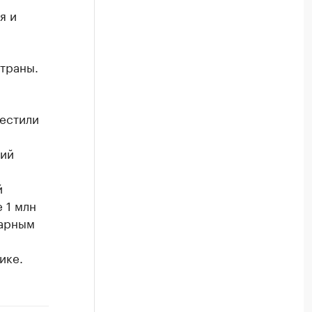
я и
страны.
естили
дий
й
 1 млн
нарным
ике.