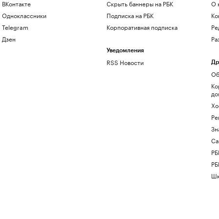
ВКонтакте
Скрыть баннеры на РБК
О 
Одноклассники
Подписка на РБК
Ко
Telegram
Корпоративная подписка
Ре
Дзен
Ра
Уведомления
RSS Новости
Др
Об
Ко
до
Хо
Ре
Зн
Са
РБ
РБ
Шк