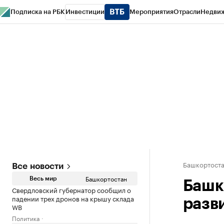
Подписка на РБК
Инвестиции
Мероприятия
Отрасли
Недви
РБК Курсы
РБК Life
Тренды
Визионеры
Национальные проекты
Горо
Спецпроекты СПб
Конференции СПб
Спецпроекты
Проверка конт
Башкортост
Все новости
Башкортостан
Весь мир
Башк
Свердловский губернатор сообщил о
падении трех дронов на крышу склада
разв
WB
Политика