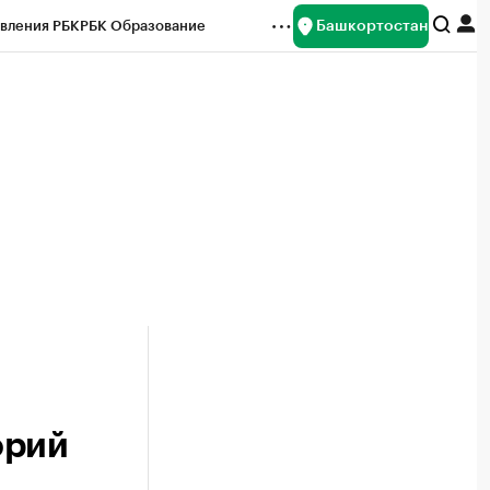
Башкортостан
вления РБК
РБК Образование
редитные рейтинги
Франшизы
Газета
ок наличной валюты
орий