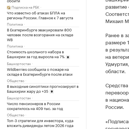
обойти
развитие 
Подписка на РБК
Соответс
Что известно об атаках БПЛА на
регионы России. Главное к 7 августа
Михаил М
Политика
В Екатеринбурге эвакуировали 800
Ранее в з
человек после возгорания на складе
WB
размере 1
Политика
в резуль
Стоимость школьного набора в
на ветер
Башкирии за год выросла на 7%
Удмуртия,
Башкортостан
Wildberries сообщила о пожаре на
области.
складе в Екатеринбурге после атаки
Общество
Средства 
В выходные синоптики прогнозируют в
Башкирии жару до +35
перевоор
Башкортостан
в национа
Число пенсионеров в России
России.
сократилось на 409 тыс. за год
Общество
«Подписа
Топ-3 стратегии для инвестора, куда
вложить дивиденды летом 2026 года
государст