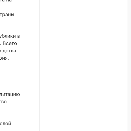
страны
ублики в
. Всего
едства
рия,
едитацию
тве
елей