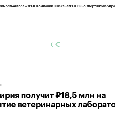
жимость
Autonews
РБК Компании
Телеканал
РБК Вино
Спорт
Школа упра
д
Стиль
Крипто
РБК Бизнес-среда
Дискуссионный клуб
Исследования
К
рагентов
Политика
Экономика
Бизнес
Технологии и медиа
Финансы
Рын
ан
ирия получит ₽18,5 млн на
итие ветеринарных лаборат