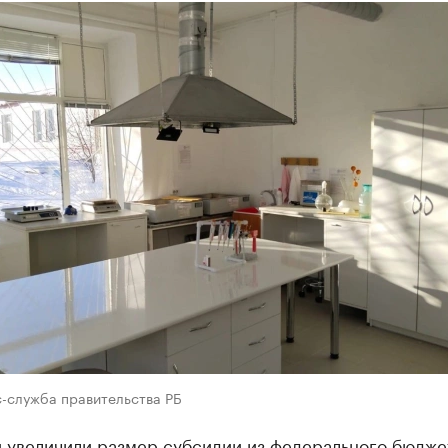
с-служба правительства РБ
 увеличили размер субсидии из федерального бюдже