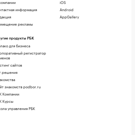
компании
iOS
нтактная информация
Android
дакция
AppGallery
змещение рекламы
угие продукты РБК
лако для бизнеса
рпоративный регистратор
менов
стинг сайтов
г.решения
акомства
йт знакомств podbor.ru
К Компании
К Курсы
ола управления РБК