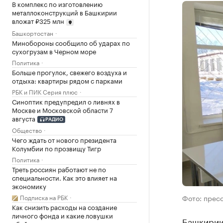
В комплекс по изготовлению
металлоконструкций в Башкирии
вложат ₽325 млн
Башкортостан
Минобороны сообщило об ударах по
сухогрузам в Черном море
Политика
Больше прогулок, свежего воздуха и
отдыха: квартиры рядом с парками
РБК и ПИК Серия плюс
Синоптик предупредил о ливнях в
Москве и Московской области 7
августа
РАДИО
Общество
Чего ждать от нового президента
Колумбии по прозвищу Тигр
Политика
Треть россиян работают не по
специальности. Как это влияет на
экономику
Фото: прес
Подписка на РБК
Как снизить расходы на создание
личного фонда и какие ловушки
Башкирии