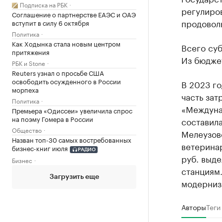
Подписка на РБК
регулиро
Соглашение о партнерстве ЕАЭС и ОАЭ
продоволь
вступит в силу 6 октября
Политика
Как Ходынка стала новым центром
Всего суб
притяжения
Из бюдже
РБК и Stone
Reuters узнал о просьбе США
освободить осужденного в России
В 2023 г
морпеха
часть зат
Политика
«Междуна
Премьера «Одиссеи» увеличила спрос
на поэму Гомера в России
составила
Общество
Мелеузов
Назван топ-30 самых востребованных
ветеринар
бизнес-книг июля
РАДИО
руб. выд
Бизнес
станциям.
Загрузить еще
модерниз
Авторы
Теги