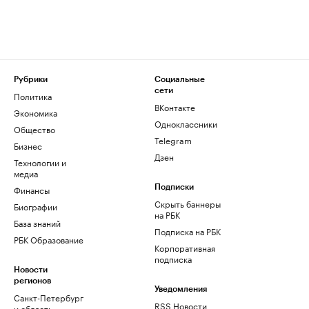
Рубрики
Социальные
сети
Политика
ВКонтакте
Экономика
Одноклассники
Общество
Telegram
Бизнес
Дзен
Технологии и
медиа
Финансы
Подписки
Скрыть баннеры
Биографии
на РБК
База знаний
Подписка на РБК
РБК Образование
Корпоративная
подписка
Новости
регионов
Уведомления
Санкт-Петербург
RSS Новости
и область