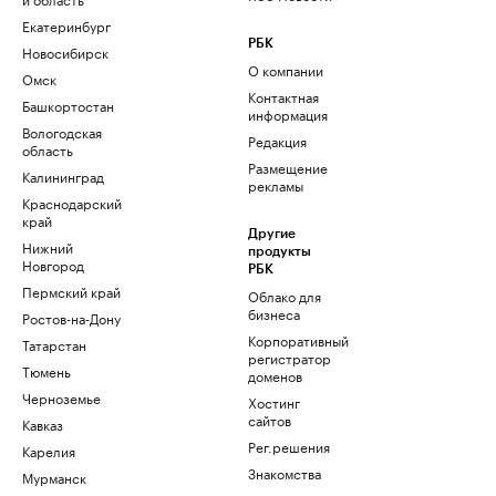
Екатеринбург
РБК
Новосибирск
О компании
Омск
Контактная
Башкортостан
информация
Вологодская
Редакция
область
Размещение
Калининград
рекламы
Краснодарский
край
Другие
Нижний
продукты
Новгород
РБК
Пермский край
Облако для
бизнеса
Ростов-на-Дону
Корпоративный
Татарстан
регистратор
Тюмень
доменов
Черноземье
Хостинг
сайтов
Кавказ
Рег.решения
Карелия
Знакомства
Мурманск