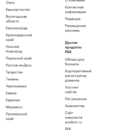
Омск
Контактная
Башкортостан
информация
Вологодская
Редакция
область
Размещение
Калининград
рекламы
Краснодарский
край
Другие
Нижний
продукты
Новгород
РБК
Пермский край
Облако для
бизнеса
Ростов-на-Дону
Корпоративный
Татарстан
регистратор
Тюмень
доменов
Черноземье
Хостинг
сайтов
Кавказ
Рег.решения
Карелия
Знакомства
Мурманск
Сайт
Приморский
знакомств
край
podbor.ru
РБК