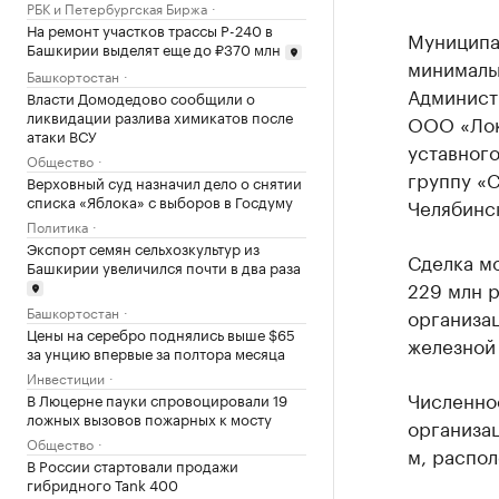
РБК и Петербургская Биржа
На ремонт участков трассы Р-240 в
Муниципа
Башкирии выделят еще до ₽370 млн
минималь
Башкортостан
Админист
Власти Домодедово сообщили о
ликвидации разлива химикатов после
ООО «Лок
атаки ВСУ
уставного
Общество
группу «С
Верховный суд назначил дело о снятии
списка «Яблока» с выборов в Госдуму
Челябинс
Политика
Экспорт семян сельхозкультур из
Сделка м
Башкирии увеличился почти в два раза
229 млн 
Башкортостан
организа
Цены на серебро поднялись выше $65
железной
за унцию впервые за полтора месяца
Инвестиции
Численнос
В Люцерне пауки спровоцировали 19
ложных вызовов пожарных к мосту
организац
Общество
м, распол
В России стартовали продажи
гибридного Tank 400