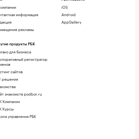
компании
iOS
нтактная информация
Android
дакция
AppGallery
змещение рекламы
угие продукты РБК
лако для бизнеса
рпоративный регистратор
менов
стинг сайтов
г.решения
акомства
йт знакомств podbor.ru
К Компании
К Курсы
ола управления РБК