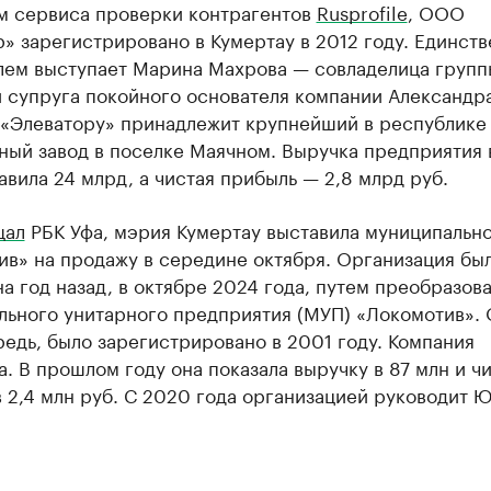
м сервиса проверки контрагентов
Rusprofile
, ООО
» зарегистрировано в Кумертау в 2012 году. Единст
лем выступает Марина Махрова — совладелица групп
и супруга покойного основателя компании Александр
 «Элеватору» принадлежит крупнейший в республике
ный завод в поселке Маячном. Выручка предприятия 
авила 24 млрд, а чистая прибыль — 2,8 млрд руб.
щал
РБК Уфа, мэрия Кумертау выставила муниципаль
ив» на продажу в середине октября. Организация бы
а год назад, в октябре 2024 года, путем преобразов
льного унитарного предприятия (МУП) «Локомотив». 
едь, было зарегистрировано в 2001 году. Компания
. В прошлом году она показала выручку в 87 млн и ч
 2,4 млн руб. С 2020 года организацией руководит 