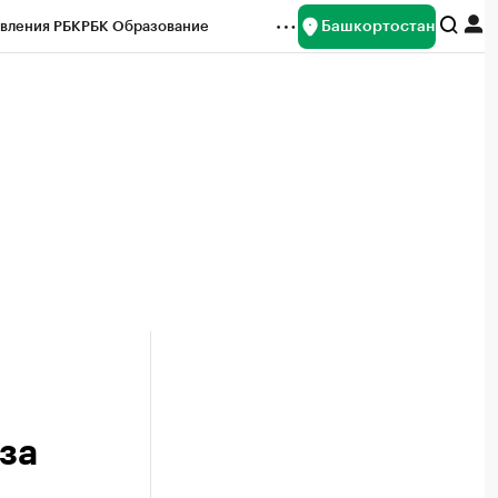
Башкортостан
вления РБК
РБК Образование
редитные рейтинги
Франшизы
Газета
ок наличной валюты
за