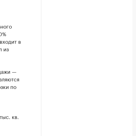
ьного
00%
входит в
л из
дажи —
вляются
зки по
ыс. кв.