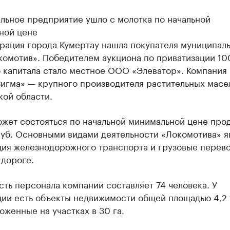
льное предприятие ушло с молотка по начальной
ной цене
рация города Кумертау нашла покупателя муниципал
омотив». Победителем аукциона по приватизации 1
 капитала стало местное ООО «Элеватор». Компания 
игма» — крупного производителя растительных масе
кой области.
ожет состояться по начальной минимальной цене про
руб. Основными видами деятельности «Локомотива» я
ция железнодорожного транспорта и грузовые перево
 дороге.
ть персонала компании составляет 74 человека. У
ии есть объекты недвижимости общей площадью 4,2 т
оженные на участках в 30 га.