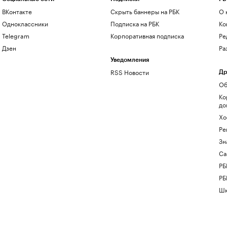
ВКонтакте
Скрыть баннеры на РБК
О 
Одноклассники
Подписка на РБК
Ко
Telegram
Корпоративная подписка
Ре
Дзен
Ра
Уведомления
RSS Новости
Др
Об
Ко
до
Хо
Ре
Зн
Са
РБ
РБ
Шк