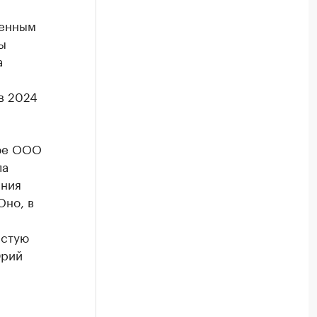
венным
ы
а
в 2024
ное ООО
ла
ания
Оно, в
истую
Юрий