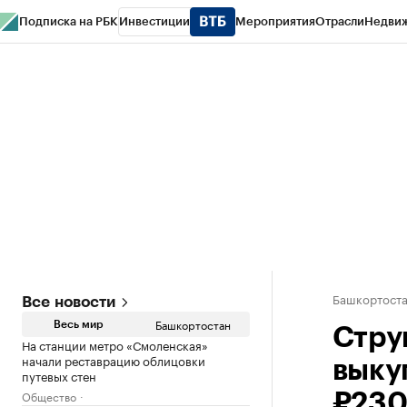
Подписка на РБК
Инвестиции
Мероприятия
Отрасли
Недви
РБК Курсы
РБК Life
Тренды
Визионеры
Национальные проекты
Горо
Спецпроекты СПб
Конференции СПб
Спецпроекты
Проверка конт
Башкортост
Все новости
Башкортостан
Весь мир
Стру
На станции метро «Смоленская»
начали реставрацию облицовки
выку
путевых стен
Общество
₽230