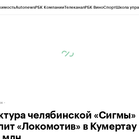
жимость
Autonews
РБК Компании
Телеканал
РБК Вино
Спорт
Школа упра
д
Стиль
Крипто
РБК Бизнес-среда
Дискуссионный клуб
Исследования
К
рагентов
Политика
Экономика
Бизнес
Технологии и медиа
Финансы
Рын
ан
ктура челябинской «Сигмы»
пит «Локомотив» в Кумертау 
 млн