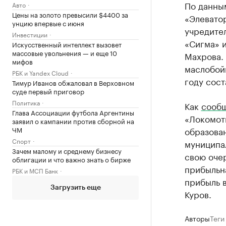
По данны
Авто
Цены на золото превысили $4400 за
«Элеватор
унцию впервые с июня
учредите
Инвестиции
«Сигма» 
Искусственный интеллект вызовет
массовые увольнения — и еще 10
Махрова.
мифов
маслобой
РБК и Yandex Cloud
году сост
Тимур Иванов обжаловал в Верховном
суде первый приговор
Политика
Как
сооб
Глава Ассоциации футбола Аргентины
«Локомот
заявил о кампании против сборной на
образован
ЧМ
Спорт
муниципа
Зачем малому и среднему бизнесу
свою очер
облигации и что важно знать о бирже
прибыльна
РБК и МСП Банк
прибыль в
Загрузить еще
Куров.
Авторы
Теги