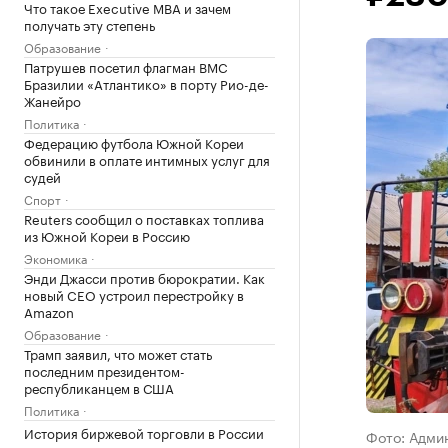
Что такое Executive MBA и зачем
получать эту степень
Образование
Патрушев посетил флагман ВМС
Бразилии «Атлантико» в порту Рио-де-
Жанейро
Политика
Федерацию футбола Южной Кореи
обвинили в оплате интимных услуг для
судей
Спорт
Reuters сообщил о поставках топлива
из Южной Кореи в Россию
Экономика
Энди Джасси против бюрократии. Как
новый CEO устроил перестройку в
Amazon
Образование
Трамп заявил, что может стать
последним президентом-
республиканцем в США
Политика
История биржевой торговли в России
Фото: Адми