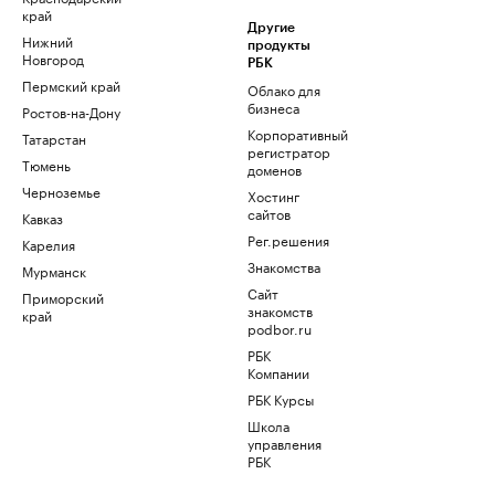
край
Другие
Нижний
продукты
Новгород
РБК
Пермский край
Облако для
бизнеса
Ростов-на-Дону
Корпоративный
Татарстан
регистратор
Тюмень
доменов
Черноземье
Хостинг
сайтов
Кавказ
Рег.решения
Карелия
Знакомства
Мурманск
Сайт
Приморский
знакомств
край
podbor.ru
РБК
Компании
РБК Курсы
Школа
управления
РБК