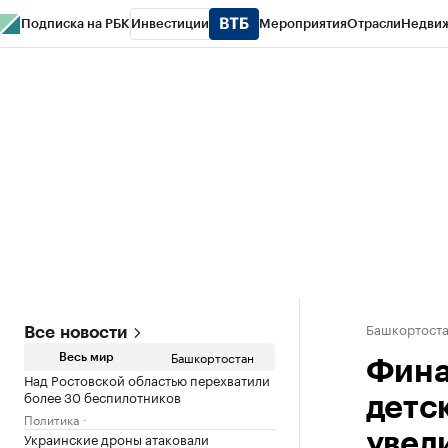
Подписка на РБК
Инвестиции
Мероприятия
Отрасли
Недви
РБК Курсы
РБК Life
Тренды
Визионеры
Национальные проекты
Горо
Спецпроекты СПб
Конференции СПб
Спецпроекты
Проверка конт
Башкортост
Все новости
Башкортостан
Весь мир
Фина
Над Ростовской областью перехватили
более 30 беспилотников
детс
Политика
Украинские дроны атаковали
увел