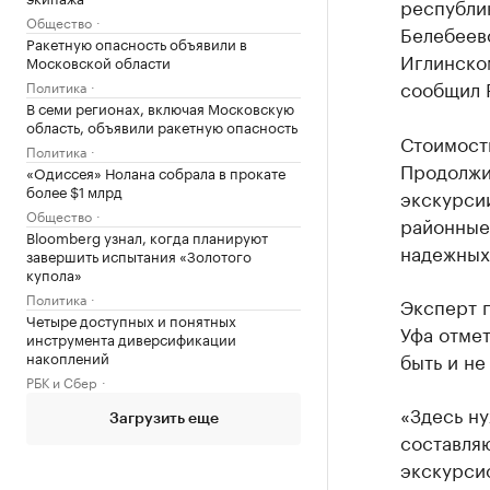
республи
Общество
Белебеевс
Ракетную опасность объявили в
Иглинско
Московской области
сообщил 
Политика
В семи регионах, включая Московскую
область, объявили ракетную опасность
Стоимость
Политика
Продолжит
«Одиссея» Нолана собрала в прокате
более $1 млрд
экскурси
Общество
районные
Bloomberg узнал, когда планируют
надежных 
завершить испытания «Золотого
купола»
Политика
Эксперт п
Четыре доступных и понятных
Уфа отмет
инструмента диверсификации
накоплений
быть и не
РБК и Сбер
«Здесь ну
Загрузить еще
составляю
экскурсио