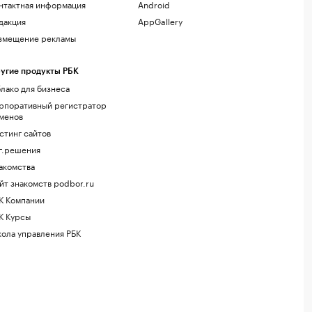
нтактная информация
Android
дакция
AppGallery
змещение рекламы
угие продукты РБК
лако для бизнеса
рпоративный регистратор
менов
стинг сайтов
г.решения
акомства
йт знакомств podbor.ru
К Компании
К Курсы
ола управления РБК