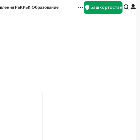
Башкортостан
вления РБК
РБК Образование
редитные рейтинги
Франшизы
Газета
ок наличной валюты