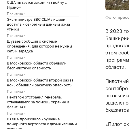
США пытается закончить войну с
Ираном
Политика
Фото: прес
Экс-министра ВВС США лишили
доступа к секретным данным из-за
утечки
В 2023 г
Политика
Башкирии 
Шуваев сообщил о системе
предоста
оповещения, для которой не нужны
сеть и зарядка
этом соо
Политика
программ
В Московской области объявили
области.
беспилотную опасность
Политика
В Московской области второй раз за
Пилотный
ночь объявили ракетную опасность
сентябре 
Политика
школьник
Пентагон отстранил генерала,
выделено 
отвечавшего за помощь Украине и
фланг НАТО
бюджетов
Политика
В США произошло крушение
«Пилот ок
пожарного вертолета с двумя членами
экипажа