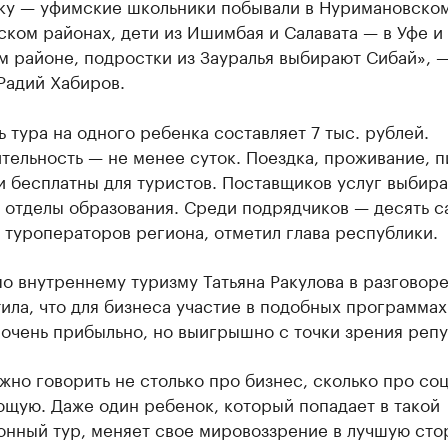
ку — уфимские школьники побывали в Нуримановском
ком районах, дети из Ишимбая и Салавата — в Уфе и
м районе, подростки из Зауралья выбирают Сибай», 
Радий Хабиров.
 тура на одного ребенка составляет 7 тыс. рублей.
ельность — не менее суток. Поездка, проживание, п
и бесплатны для туристов. Поставщиков услуг выбир
 отделы образования. Среди подрядчиков — десять 
туроператоров региона, отметил глава республики.
о внутреннему туризму Татьяна Ракулова в разговоре
ила, что для бизнеса участие в подобных программа
 очень прибыльно, но выигрышно с точки зрения репу
жно говорить не столько про бизнес, сколько про со
щую. Даже один ребенок, который попадает в такой
нный тур, меняет свое мировоззрение в лучшую сто