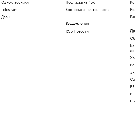
Одноклассники
Подписка на РБК
Ко
Telegram
Корпоративная подписка
Ре
Дзен
Ра
Уведомления
RSS Новости
Др
Об
Ко
до
Хо
Ре
Зн
Са
РБ
РБ
Шк