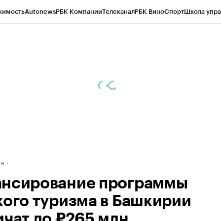
жимость
Autonews
РБК Компании
Телеканал
РБК Вино
Спорт
Школа упра
д
Стиль
Крипто
РБК Бизнес-среда
Дискуссионный клуб
Исследования
К
рагентов
Политика
Экономика
Бизнес
Технологии и медиа
Финансы
Рын
ан
нсирование программы
кого туризма в Башкирии
ичат до ₽265 млн