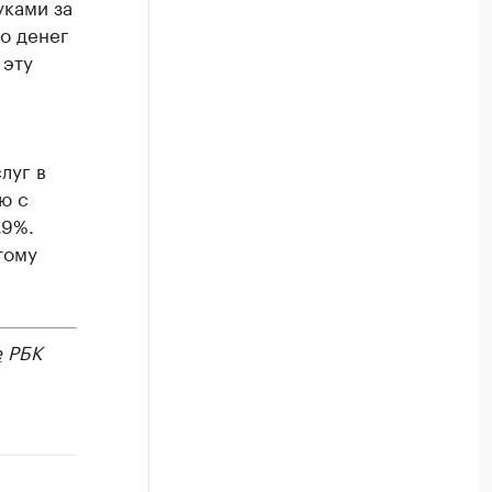
уками за
о денег
 эту
луг в
ю с
,9%.
тому
е
РБК