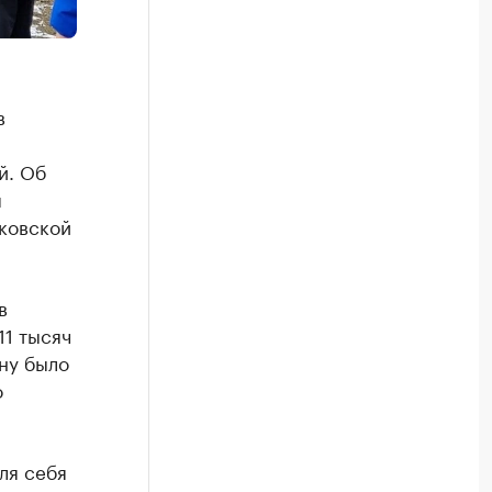
в
й. Об
я
ковской
в
11 тысяч
ну было
о
ля себя