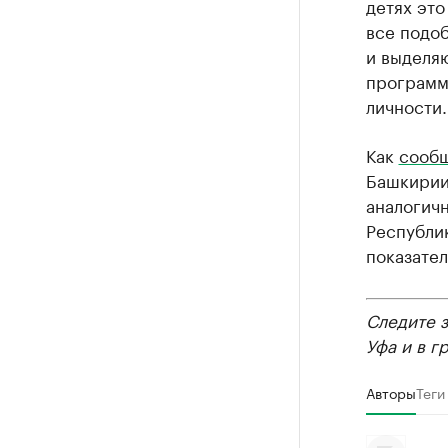
детях это
все подоб
и выделяю
программу
личности.
Как
сооб
Башкирии 
аналогич
Республик
показател
Следите 
Уфа и в г
Авторы
Теги