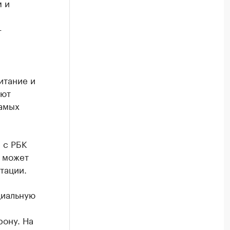
 и
—
итание и
ают
самых
 с РБК
х может
тации.
циальную
рону. На