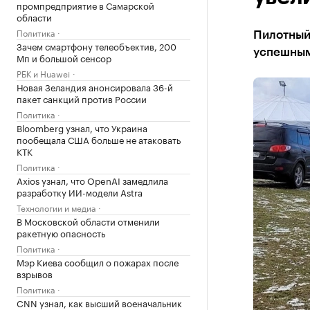
промпредприятие в Самарской
области
Политика
Пилотный
Зачем смартфону телеобъектив, 200
успешны
Мп и большой сенсор
РБК и Huawei
Новая Зеландия анонсировала 36-й
пакет санкций против России
Политика
Bloomberg узнал, что Украина
пообещала США больше не атаковать
КТК
Политика
Axios узнал, что OpenAI замедлила
разработку ИИ-модели Astra
Технологии и медиа
В Московской области отменили
ракетную опасность
Политика
Мэр Киева сообщил о пожарах после
взрывов
Политика
CNN узнал, как высший военачальник