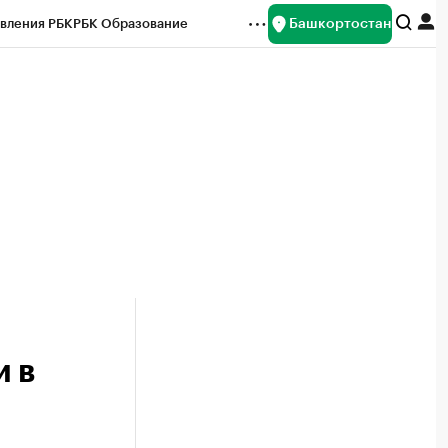
Башкортостан
вления РБК
РБК Образование
редитные рейтинги
Франшизы
Газета
ок наличной валюты
и в