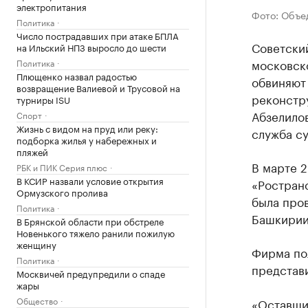
электропитания
Фото: Объе
Политика
Число пострадавших при атаке БПЛА
Советски
на Ильский НПЗ выросло до шести
московск
Политика
Плющенко назвал радостью
обвиняют
возвращение Валиевой и Трусовой на
реконстр
турниры ISU
Абзелило
Спорт
Жизнь с видом на пруд или реку:
служба су
подборка жилья у набережных и
пляжей
В марте 
РБК и ПИК Серия плюс
В КСИР назвали условие открытия
«Ростран
Ормузского пролива
была про
Политика
Башкирии
В Брянской области при обстреле
Новенького тяжело ранили пожилую
женщину
Фирма пол
Политика
представи
Москвичей предупредили о спаде
жары
Общество
«Оставши