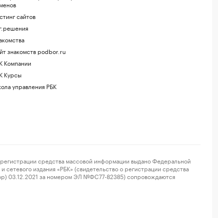
менов
стинг сайтов
г.решения
акомства
йт знакомств podbor.ru
К Компании
К Курсы
ола управления РБК
регистрации средства массовой информации выдано Федеральной
и сетевого издания «РБК» (свидетельство о регистрации средства
ор) 03.12.2021 за номером ЭЛ №ФС77-82385) сопровождаются