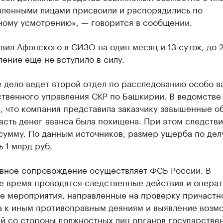
вленными лицами присвоили и распорядились по
ному усмотрению», — говорится в сообщении.
вил Афонского в СИЗО на один месяц и 13 суток, до 
ение еще не вступило в силу.
 дело ведет второй отдел по расследованию особо 
ственного управления СКР по Башкирии. В ведомстве
, что компания представила заказчику завышенные о
часть денег аванса была похищена. При этом следстви
сумму. По данным источников, размер ущерба по дел
 1 млрд руб.
вное сопровождение осуществляет ФСБ России. В
е время проводятся следственные действия и операт
е мероприятия, направленные на проверку причастн
а к иным противоправным деяниям и выявление возм
й со стороны должностных лиц органов государстве