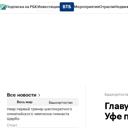
Подписка на РБК
Инвестиции
Мероприятия
Отрасли
Недви
РБК Курсы
РБК Life
Тренды
Визионеры
Национальные проекты
Горо
Спецпроекты СПб
Конференции СПб
Спецпроекты
Проверка конт
Башкортост
Все новости
Башкортостан
Весь мир
Глав
Умер первый тренер шестикратного
олимпийского чемпиона гимнаста
Уфе 
Щербо
Спорт