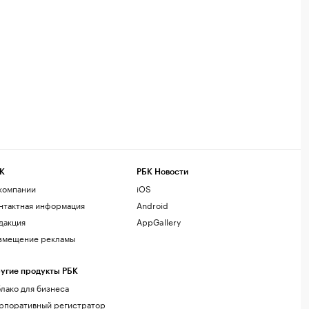
К
РБК Новости
компании
iOS
нтактная информация
Android
дакция
AppGallery
змещение рекламы
угие продукты РБК
лако для бизнеса
рпоративный регистратор