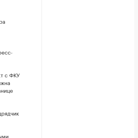
ра
ресс-
т с ФКУ
лжна
анице
дрядчик
ыми