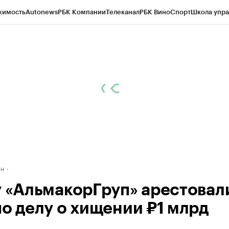
жимость
Autonews
РБК Компании
Телеканал
РБК Вино
Спорт
Школа упра
д
Стиль
Крипто
РБК Бизнес-среда
Дискуссионный клуб
Исследования
К
рагентов
Политика
Экономика
Бизнес
Технологии и медиа
Финансы
Рын
ан
у «АльмакорГруп» арестовал
по делу о хищении ₽1 млрд