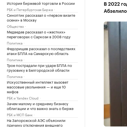
История биржевой торговли в России
В 2022 го
РБК и Петербургская Биржа
Абзелилов
Синоптик рассказал о «первом визите
осени» в Москву
Общество
Медведев рассказал о «жестких»
переговорах с Саркози в 2008 году
Политика
Федорищев рассказал о последствиях
атаки БПЛА на Самарскую область
Политика
Трое пострадали при ударе БПЛА по
грузовику в Белгородской области
Политика
Искусственный интеллект вызовет
массовые увольнения — и еще 10
мифов
РБК и Yandex Cloud
Зачем малому и среднему бизнесу
облигации и что важно знать о бирже
РБК и МСП Банк
На Запорожской АЭС объяснили
причину отключения внешнего