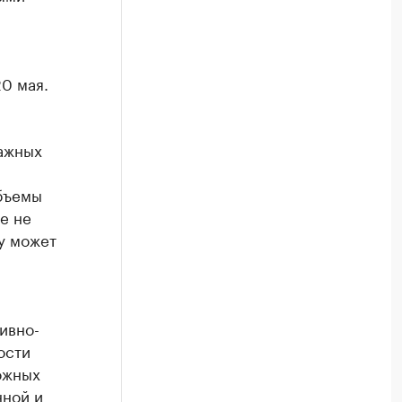
20 мая.
важных
бъемы
е не
у может
ивно-
ости
ожных
нной и