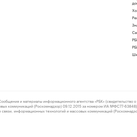
до
Хо
Ре
Зн
Са
РБ
РБ
Шк
ения и материалы информационного агентства «РБК» (свидетельство о 
овых коммуникаций (Роскомнадзор) 09.12.2015 за номером ИА №ФС77-63848) 
 связи, информационных технологий и массовых коммуникаций (Роскомнадз