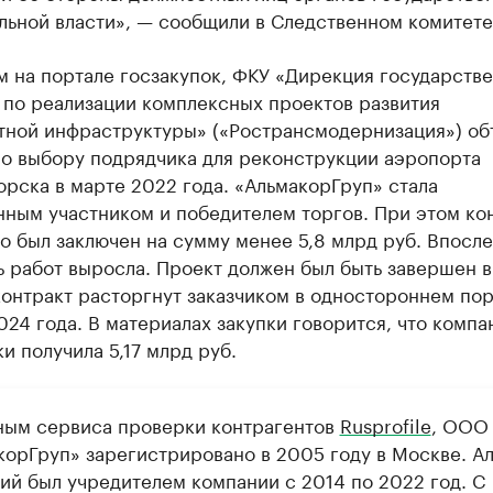
льной власти», — сообщили в Следственном комитете
м на портале госзакупок, ФКУ «Дирекция государств
 по реализации комплексных проектов развития
тной инфраструктуры» («Ространсмодернизация») об
по выбору подрядчика для реконструкции аэропорта
рска в марте 2022 года. «АльмакорГруп» стала
нным участником и победителем торгов. При этом ко
о был заключен на сумму менее 5,8 млрд руб. Впосл
 работ выросла. Проект должен был быть завершен в
контракт расторгнут заказчиком в одностороннем пор
024 года. В материалах закупки говорится, что компа
и получила 5,17 млрд руб.
ным сервиса проверки контрагентов
Rusprofile
, ООО
корГруп» зарегистрировано в 2005 году в Москве. А
ий был учредителем компании с 2014 по 2022 год. С