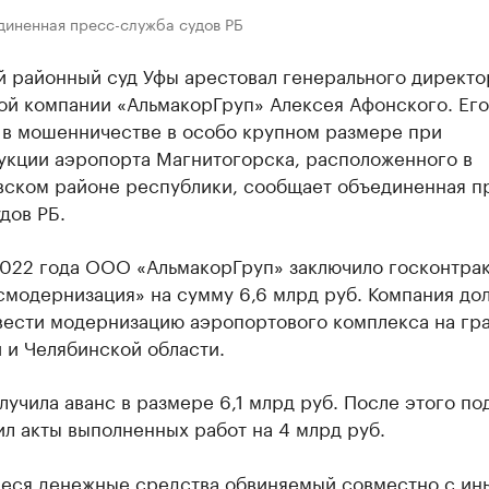
диненная пресс-служба судов РБ
й районный суд Уфы арестовал генерального директо
ой компании «АльмакорГруп» Алексея Афонского. Его
 в мошенничестве в особо крупном размере при
укции аэропорта Магнитогорска, расположенного в
вском районе республики, сообщает объединенная п
дов РБ.
2022 года ООО «АльмакорГруп» заключило госконтрак
смодернизация» на сумму 6,6 млрд руб. Компания до
вести модернизацию аэропортового комплекса на гр
 и Челябинской области.
учила аванс в размере 6,1 млрд руб. После этого по
л акты выполненных работ на 4 млрд руб.
еся денежные средства обвиняемый совместно с ин