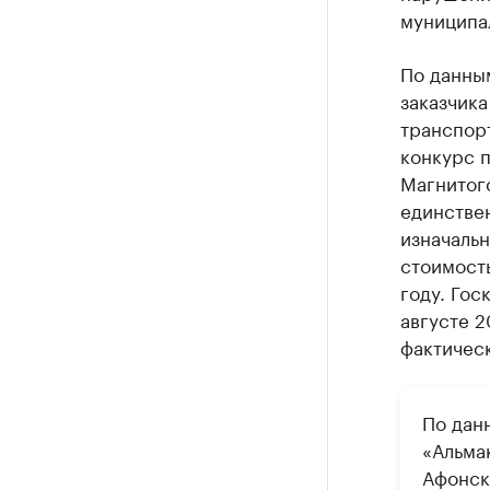
муниципа
По данны
заказчика
транспор
конкурс 
Магнитого
единстве
изначальн
стоимость
году. Гос
августе 2
фактическ
По дан
«Альма
Афонск