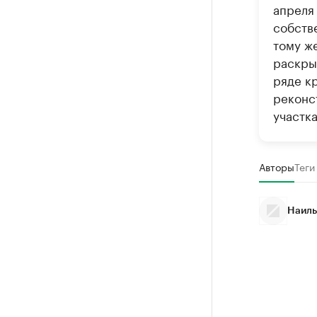
апреля
собств
тому ж
раскрыв
ряде к
реконс
участк
Авторы
Теги
Наиль