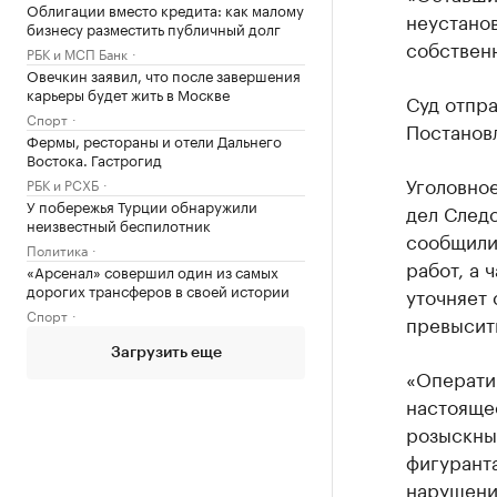
Облигации вместо кредита: как малому
неустано
бизнесу разместить публичный долг
собствен
РБК и МСП Банк
Овечкин заявил, что после завершения
карьеры будет жить в Москве
Суд отпра
Спорт
Постановл
Фермы, рестораны и отели Дальнего
Востока. Гастрогид
Уголовное
РБК и РСХБ
У побережья Турции обнаружили
дел След
неизвестный беспилотник
сообщили
Политика
работ, а 
«Арсенал» совершил один из самых
дорогих трансферов в своей истории
уточняет 
Спорт
превысить
Загрузить еще
«Операти
настояще
розыскны
фигурант
нарушени