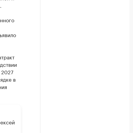
.
енного
ъявило
нтракт
едствии
 2027
ядке в
ния
лексей