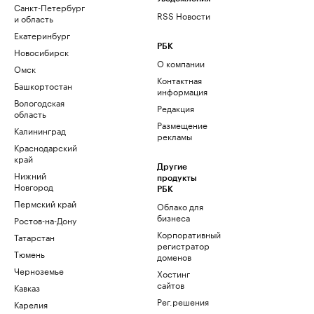
Санкт-Петербург
RSS Новости
и область
Екатеринбург
РБК
Новосибирск
О компании
Омск
Контактная
Башкортостан
информация
Вологодская
Редакция
область
Размещение
Калининград
рекламы
Краснодарский
край
Другие
Нижний
продукты
Новгород
РБК
Пермский край
Облако для
бизнеса
Ростов-на-Дону
Корпоративный
Татарстан
регистратор
Тюмень
доменов
Черноземье
Хостинг
сайтов
Кавказ
Рег.решения
Карелия