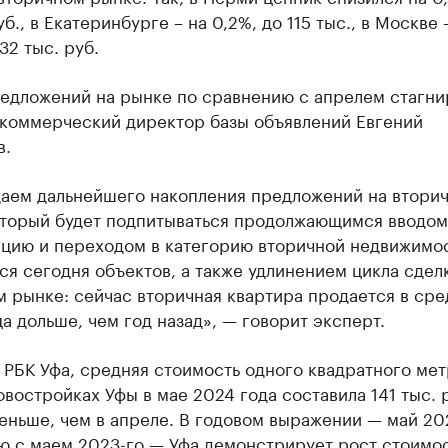
уб., в Екатеринбурге – на 0,2%, до 115 тыс., в Москве 
32 тыс. руб.
едложений на рынке по сравнению с апрелем стагни
 коммерческий директор базы объявлений Евгений
в.
аем дальнейшего накопления предложений на втори
оторый будет подпитываться продолжающимся вводом
ацию и переходом в категорию вторичной недвижимо
я сегодня объектов, а также удлинением цикла сдел
 рынке: сейчас вторичная квартира продается в сре
а дольше, чем год назад», — говорит эксперт.
РБК Уфа, средняя стоимость одного квадратного мет
овостройках Уфы в мае 2024 года составила 141 тыс. 
еньше, чем в апреле. В годовом выражении — май 20
ю с маем 2023-го — Уфа демонстрирует рост стоимо