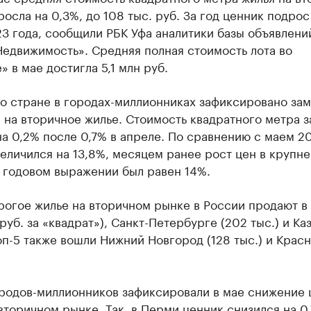
осла на 0,3%, до 108 тыс. руб. За год ценник подрос
3 года, сообщили РБК Уфа аналитики базы объявлени
едвижимость». Средняя полная стоимость лота во
» в мае достигла 5,1 млн руб.
по стране в городах-миллионниках зафиксировано за
 на вторичное жилье. Стоимость квадратного метра з
а 0,2% после 0,7% в апреле. По сравнению с маем 2
еличился на 13,8%, месяцем ранее рост цен в крупн
 годовом выражении был равен 14%.
рогое жилье на вторичном рынке в России продают в
 руб. за «квадрат»), Санкт-Петербурге (202 тыс.) и Ка
топ-5 также вошли Нижний Новгород (128 тыс.) и Крас
ородов-миллионников зафиксировали в мае снижение 
вторичном рынке. Так, в Перми ценник снизился на 0,