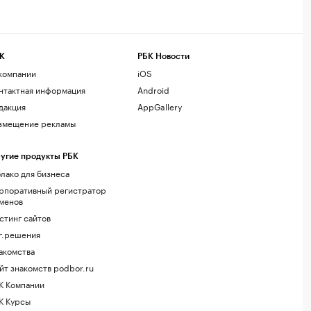
К
РБК Новости
компании
iOS
нтактная информация
Android
дакция
AppGallery
змещение рекламы
угие продукты РБК
лако для бизнеса
рпоративный регистратор
менов
стинг сайтов
г.решения
акомства
йт знакомств podbor.ru
К Компании
К Курсы