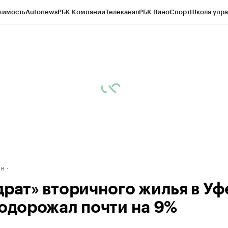
жимость
Autonews
РБК Компании
Телеканал
РБК Вино
Спорт
Школа упра
д
Стиль
Крипто
РБК Бизнес-среда
Дискуссионный клуб
Исследования
К
рагентов
Политика
Экономика
Бизнес
Технологии и медиа
Финансы
Рын
ан
драт» вторичного жилья в Уф
подорожал почти на 9%