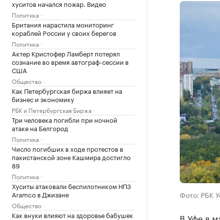
хуситов начался пожар. Видео
Политика
Британия нарастила мониторинг
кораблей России у своих берегов
Политика
Актер Кристофер Ламберт потерял
сознание во время автограф-сессии в
США
Общество
Как Петербургская биржа влияет на
бизнес и экономику
РБК и Петербургская Биржа
Три человека погибли при ночной
атаке на Белгород
Политика
Число погибших в ходе протестов в
пакистанской зоне Кашмира достигло
89
Политика
Хуситы атаковали беспилотником НПЗ
Aramco в Джизане
Фото: РБК 
Общество
Как внуки влияют на здоровье бабушек
В Уфе в м