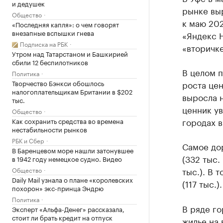
и дедушек
рынке выр
Общество
к маю 202
«Последняя капля»: о чем говорят
внезапные вспышки гнева
«Яндекс Н
Подписка на РБК
«вторичке
Утром над Татарстаном и Башкирией
сбили 12 беспилотников
В целом 
Политика
Творчество Бэнкси обошлось
роста цен
налогоплательщикам Британии в $202
выросла н
тыс.
ценник ув
Общество
городах в
Как сохранить средства во времена
нестабильности рынков
РБК и Сбер
Самое до
В Баренцевом море нашли затонувшее
(332 тыс.
в 1942 году немецкое судно. Видео
тыс.). В 
Общество
Daily Mail узнала о плане «королевских
(117 тыс.).
похорон» экс-принца Эндрю
Политика
В ряде г
Эксперт «Альфа-Денег» рассказала,
стоит ли брать кредит на отпуск
жилье на 