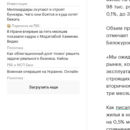
Инвестиции
98 тыс. р
Миллиардеры скупают и строят
0,1%, до 3
бункеры. Чего они боятся и куда хотят
бежать
Подписка на РБК
Объем пр
В Иране впервые за пять месяцев
отмечает
показали кадры с Моджтабой Хаменеи.
Видео
Белокуро
Политика
Как облигационный долг помог решить
«Мы ожид
задачи реального бизнеса. Кейсы
рынке, к
РБК и МСП Банк
эксплуат
Военная операция на Украине. Онлайн
строящихс
Политика
вторичном
Загрузить еще
три месяц
Как
писал
жилья в н
на 0,5% м
сравнени