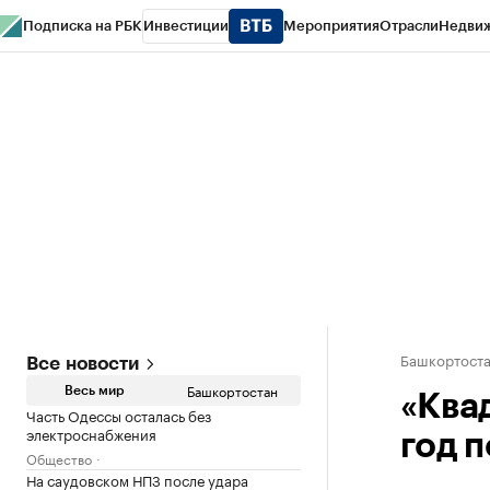
Подписка на РБК
Инвестиции
Мероприятия
Отрасли
Недви
РБК Курсы
РБК Life
Тренды
Визионеры
Национальные проекты
Горо
Спецпроекты СПб
Конференции СПб
Спецпроекты
Проверка конт
Башкортост
Все новости
Башкортостан
Весь мир
«Ква
Часть Одессы осталась без
электроснабжения
год 
Общество
На саудовском НПЗ после удара