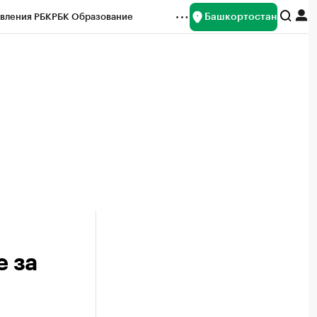
Башкортостан
вления РБК
РБК Образование
редитные рейтинги
Франшизы
Газета
ок наличной валюты
е за