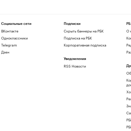
Социальные сети
Подписки
РБ
ВКонтакте
Скрыть баннеры на РБК
О 
Одноклассники
Подписка на РБК
Ко
Telegram
Корпоративная подписка
Ре
Дзен
Ра
Уведомления
RSS Новости
Др
Об
Ко
до
Хо
Ре
Зн
Са
РБ
РБ