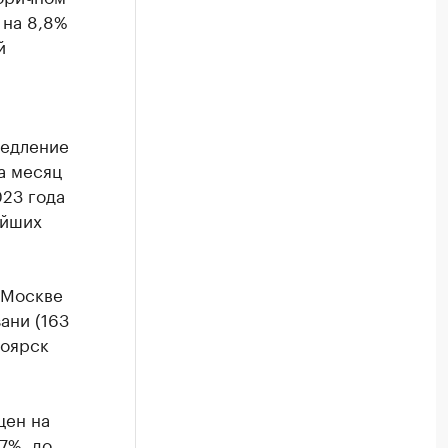
 на 8,8%
й
медление
а месяц
023 года
ейших
 Москве
зани (163
ноярск
цен на
7%, до