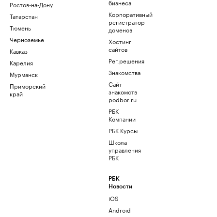
бизнеса
Ростов-на-Дону
Корпоративный
Татарстан
регистратор
Тюмень
доменов
Черноземье
Хостинг
сайтов
Кавказ
Рег.решения
Карелия
Знакомства
Мурманск
Сайт
Приморский
знакомств
край
podbor.ru
РБК
Компании
РБК Курсы
Школа
управления
РБК
РБК
Новости
iOS
Android