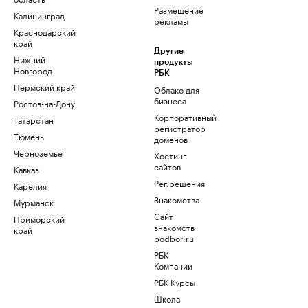
Размещение
Калининград
рекламы
Краснодарский
край
Другие
Нижний
продукты
Новгород
РБК
Пермский край
Облако для
бизнеса
Ростов-на-Дону
Корпоративный
Татарстан
регистратор
Тюмень
доменов
Черноземье
Хостинг
сайтов
Кавказ
Рег.решения
Карелия
Знакомства
Мурманск
Сайт
Приморский
знакомств
край
podbor.ru
РБК
Компании
РБК Курсы
Школа