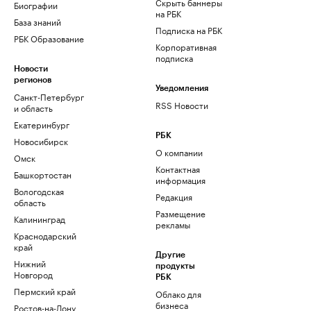
Скрыть баннеры
Биографии
на РБК
База знаний
Подписка на РБК
РБК Образование
Корпоративная
подписка
Новости
регионов
Уведомления
Санкт-Петербург
RSS Новости
и область
Екатеринбург
РБК
Новосибирск
О компании
Омск
Контактная
Башкортостан
информация
Вологодская
Редакция
область
Размещение
Калининград
рекламы
Краснодарский
край
Другие
Нижний
продукты
Новгород
РБК
Пермский край
Облако для
бизнеса
Ростов-на-Дону