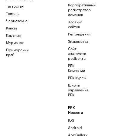
Корпоративный
Татарстан
регистратор
Тюмень
доменов
Черноземье
Хостинг
сайтов
Кавказ
Рег.решения
Карелия
Знакомства
Мурманск
Сайт
Приморский
знакомств
край
podbor.ru
РБК
Компании
РБК Курсы
Школа
управления
РБК
РБК
Новости
iOS
Android
AppGallery