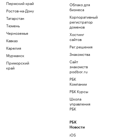
Пермский край
Облако для
бизнеса
Ростов-на-Дону
Корпоративный
Татарстан
регистратор
Тюмень
доменов
Черноземье
Хостинг
сайтов
Кавказ
Рег.решения
Карелия
Знакомства
Мурманск
Сайт
Приморский
знакомств
край
podbor.ru
РБК
Компании
РБК Курсы
Школа
управления
РБК
РБК
Новости
iOS