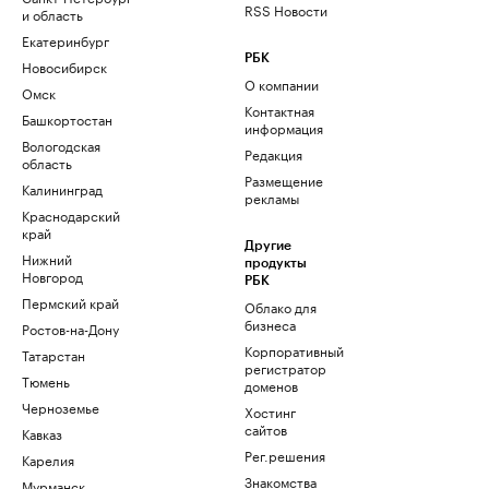
RSS Новости
и область
Екатеринбург
РБК
Новосибирск
О компании
Омск
Контактная
Башкортостан
информация
Вологодская
Редакция
область
Размещение
Калининград
рекламы
Краснодарский
край
Другие
Нижний
продукты
Новгород
РБК
Пермский край
Облако для
бизнеса
Ростов-на-Дону
Корпоративный
Татарстан
регистратор
Тюмень
доменов
Черноземье
Хостинг
сайтов
Кавказ
Рег.решения
Карелия
Знакомства
Мурманск