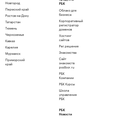
Новгород
РБК
Пермский край
Облако для
бизнеса
Ростов-на-Дону
Корпоративный
Татарстан
регистратор
Тюмень
доменов
Черноземье
Хостинг
сайтов
Кавказ
Рег.решения
Карелия
Знакомства
Мурманск
Сайт
Приморский
знакомств
край
podbor.ru
РБК
Компании
РБК Курсы
Школа
управления
РБК
РБК
Новости