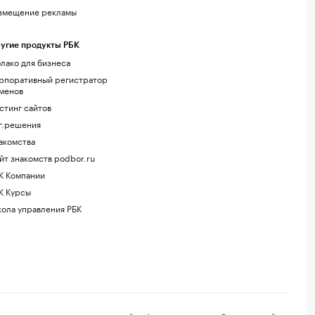
змещение рекламы
угие продукты РБК
лако для бизнеса
рпоративный регистратор
менов
стинг сайтов
г.решения
акомства
йт знакомств podbor.ru
К Компании
К Курсы
ола управления РБК