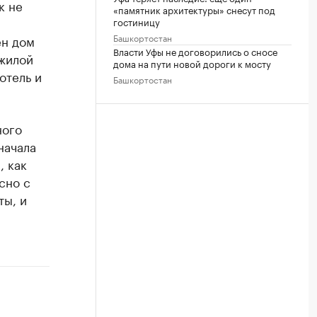
к не
«памятник архитектуры» снесут под
гостиницу
Башкортостан
ен дом
Власти Уфы не договорились о сносе
жилой
дома на пути новой дороги к мосту
отель и
Башкортостан
ного
начала
, как
сно с
ты, и