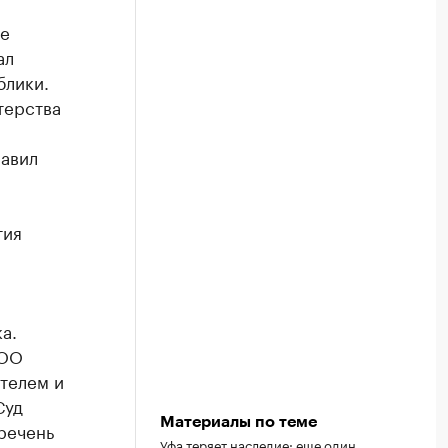
не
ал
блики.
терства
лавил
тия
а.
ООО
телем и
Суд
Материалы по теме
речень
Уфа теряет наследие: еще один