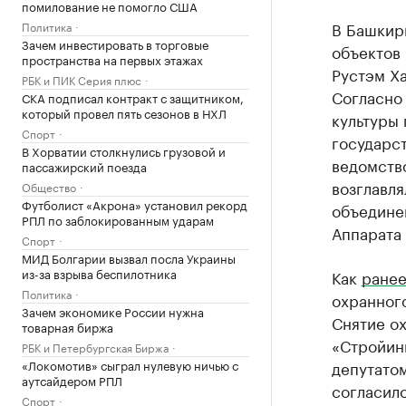
помилование не помогло США
В Башкир
Политика
Зачем инвестировать в торговые
объектов 
пространства на первых этажах
Рустэм Х
РБК и ПИК Серия плюс
Согласно
СКА подписал контракт с защитником,
который провел пять сезонов в НХЛ
культуры
Спорт
государст
В Хорватии столкнулись грузовой и
ведомство
пассажирский поезда
возглавля
Общество
Футболист «Акрона» установил рекорд
объедине
РПЛ по заблокированным ударам
Аппарата
Спорт
МИД Болгарии вызвал посла Украины
из-за взрыва беспилотника
Как
ранее
Политика
охранного
Зачем экономике России нужна
Снятие о
товарная биржа
«Стройин
РБК и Петербургская Биржа
депутато
«Локомотив» сыграл нулевую ничью с
аутсайдером РПЛ
согласилс
Спорт