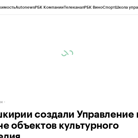
жимость
Autonews
РБК Компании
Телеканал
РБК Вино
Спорт
Школа упра
д
Стиль
Крипто
РБК Бизнес-среда
Дискуссионный клуб
Исследования
К
рагентов
Политика
Экономика
Бизнес
Технологии и медиа
Финансы
Рын
ан
шкирии создали Управление 
не объектов культурного
едия