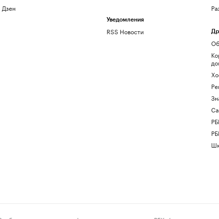
Дзен
Ра
Уведомления
RSS Новости
Др
Об
Ко
до
Хо
Ре
Зн
Са
РБ
РБ
Шк