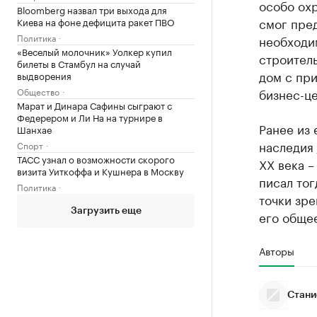
особо ох
Bloomberg назвал три выхода для
смог пре
Киева на фоне дефицита ракет ПВО
Политика
необходим
«Веселый молочник» Уолкер купил
строител
билеты в Стамбул на случай
дом с при
выдворения
бизнес-це
Общество
Марат и Динара Сафины сыграют с
Федерером и Ли На на турнире в
Ранее из 
Шанхае
наследия
Спорт
ТАСС узнал о возможности скорого
XX века –
визита Уиткоффа и Кушнера в Москву
писал тог
Политика
точки зре
Загрузить еще
его общее
Авторы
Стани