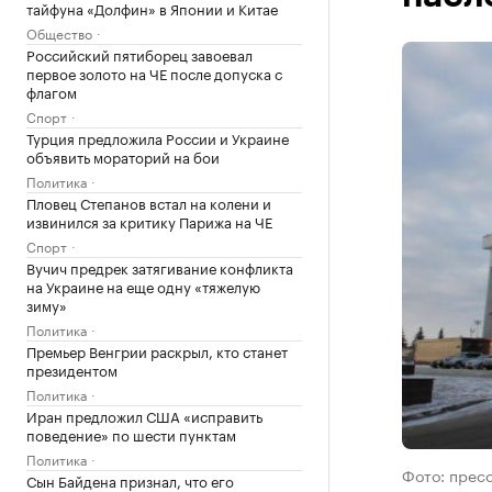
тайфуна «Долфин» в Японии и Китае
Общество
Российский пятиборец завоевал
первое золото на ЧЕ после допуска с
флагом
Спорт
Турция предложила России и Украине
объявить мораторий на бои
Политика
Пловец Степанов встал на колени и
извинился за критику Парижа на ЧЕ
Спорт
Вучич предрек затягивание конфликта
на Украине на еще одну «тяжелую
зиму»
Политика
Премьер Венгрии раскрыл, кто станет
президентом
Политика
Иран предложил США «исправить
поведение» по шести пунктам
Политика
Фото: прес
Сын Байдена признал, что его