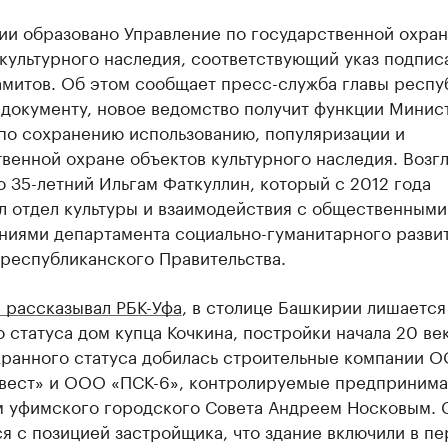
ии образовано Управление по государственной охра
культурного наследия, соответствующий указ подпис
амитов. Об этом сообщает пресс-служба главы респу
 документу, новое ведомство получит функции Минис
 по сохранению использованию, популяризации и
венной охране объектов культурного наследия. Возг
 35-летний Ильгам Фаткуллин, который с 2012 года
л отдел культуры и взаимодействия с общественными
ниями департамента социально-гуманитарного разви
 республиканского Правительства.
 рассказывал РБК-Уфа
, в столице Башкирии лишается
 статуса дом купца Кочкина, постройки начала 20 век
хранного статуса добилась строительные компании 
вест» и ООО «ПСК-6», контролируемые предпринима
м уфимского городского Совета Андреем Носковым. 
я с позицией застройщика, что здание включили в пе