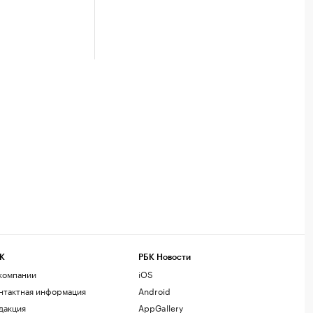
К
РБК Новости
компании
iOS
нтактная информация
Android
дакция
AppGallery