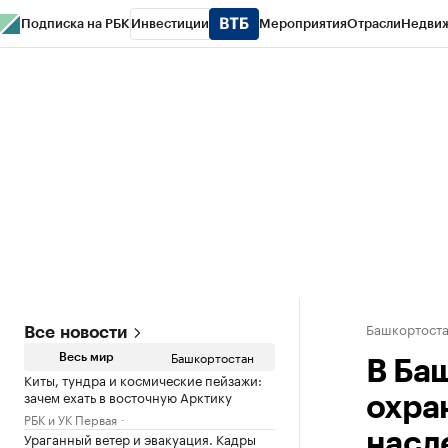
Подписка на РБК
Инвестиции
Мероприятия
Отрасли
Недви
РБК Курсы
РБК Life
Тренды
Визионеры
Национальные проекты
Горо
Спецпроекты СПб
Конференции СПб
Спецпроекты
Проверка конт
Башкортост
Все новости
Башкортостан
Весь мир
В Ба
Киты, тундра и космические пейзажи:
зачем ехать в восточную Арктику
охра
РБК и УК Первая
Ураганный ветер и эвакуация. Кадры
насл