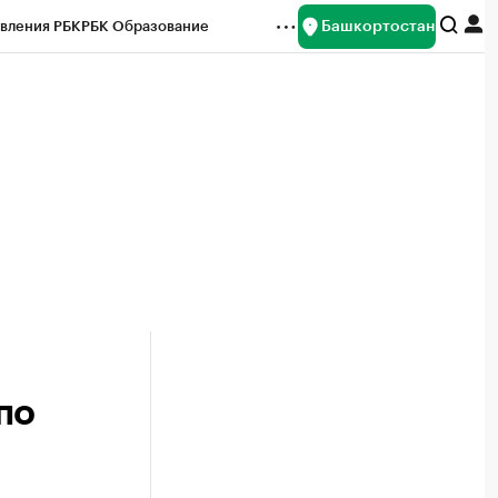
Башкортостан
вления РБК
РБК Образование
редитные рейтинги
Франшизы
Газета
ок наличной валюты
по