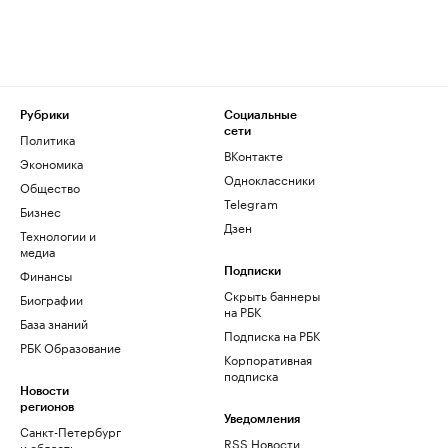
Рубрики
Социальные
сети
Политика
ВКонтакте
Экономика
Одноклассники
Общество
Telegram
Бизнес
Дзен
Технологии и
медиа
Финансы
Подписки
Скрыть баннеры
Биографии
на РБК
База знаний
Подписка на РБК
РБК Образование
Корпоративная
подписка
Новости
регионов
Уведомления
Санкт-Петербург
RSS Новости
и область