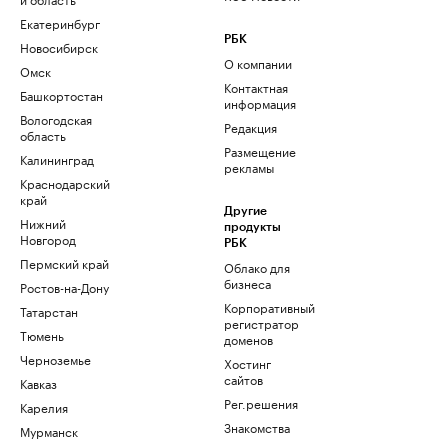
Екатеринбург
РБК
Новосибирск
О компании
Омск
Контактная
Башкортостан
информация
Вологодская
Редакция
область
Размещение
Калининград
рекламы
Краснодарский
край
Другие
Нижний
продукты
Новгород
РБК
Пермский край
Облако для
бизнеса
Ростов-на-Дону
Корпоративный
Татарстан
регистратор
Тюмень
доменов
Черноземье
Хостинг
сайтов
Кавказ
Рег.решения
Карелия
Знакомства
Мурманск