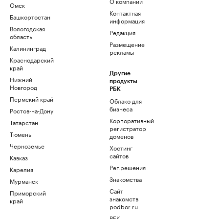
О компании
Омск
Контактная
Башкортостан
информация
Вологодская
Редакция
область
Размещение
Калининград
рекламы
Краснодарский
край
Другие
Нижний
продукты
Новгород
РБК
Пермский край
Облако для
бизнеса
Ростов-на-Дону
Корпоративный
Татарстан
регистратор
Тюмень
доменов
Черноземье
Хостинг
сайтов
Кавказ
Рег.решения
Карелия
Знакомства
Мурманск
Сайт
Приморский
знакомств
край
podbor.ru
РБК