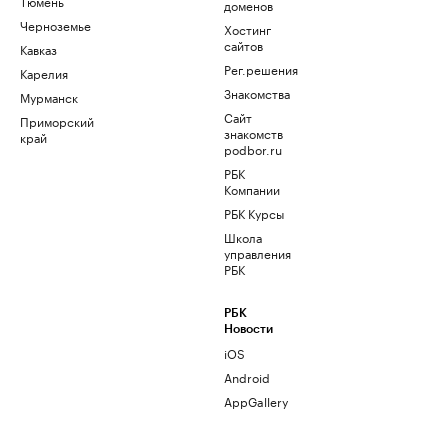
Тюмень
доменов
Черноземье
Хостинг
сайтов
Кавказ
Рег.решения
Карелия
Знакомства
Мурманск
Сайт
Приморский
знакомств
край
podbor.ru
РБК
Компании
РБК Курсы
Школа
управления
РБК
РБК
Новости
iOS
Android
AppGallery