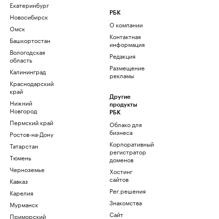
Екатеринбург
РБК
Новосибирск
О компании
Омск
Контактная
Башкортостан
информация
Вологодская
Редакция
область
Размещение
Калининград
рекламы
Краснодарский
край
Другие
Нижний
продукты
Новгород
РБК
Пермский край
Облако для
бизнеса
Ростов-на-Дону
Корпоративный
Татарстан
регистратор
Тюмень
доменов
Черноземье
Хостинг
сайтов
Кавказ
Рег.решения
Карелия
Знакомства
Мурманск
Сайт
Приморский