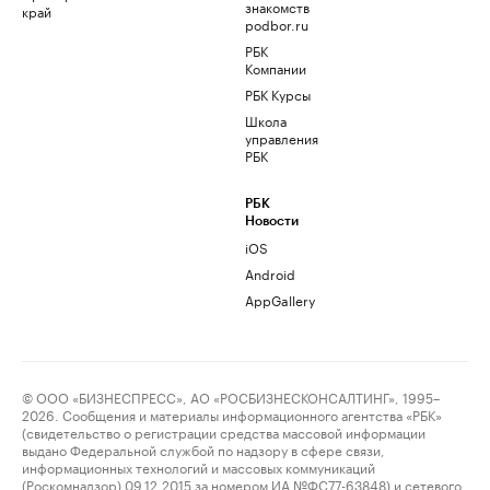
знакомств
край
podbor.ru
РБК
Компании
РБК Курсы
Школа
управления
РБК
РБК
Новости
iOS
Android
AppGallery
© ООО «БИЗНЕСПРЕСС», АО «РОСБИЗНЕСКОНСАЛТИНГ», 1995–
2026. Сообщения и материалы информационного агентства «РБК»
(свидетельство о регистрации средства массовой информации
выдано Федеральной службой по надзору в сфере связи,
информационных технологий и массовых коммуникаций
(Роскомнадзор) 09.12.2015 за номером ИА №ФС77-63848) и сетевого