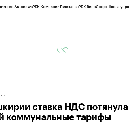
жимость
Autonews
РБК Компании
Телеканал
РБК Вино
Спорт
Школа упра
д
Стиль
Крипто
РБК Бизнес-среда
Дискуссионный клуб
Исследования
К
рагентов
Политика
Экономика
Бизнес
Технологии и медиа
Финансы
Рын
ан
шкирии ставка НДС потянула
й коммунальные тарифы