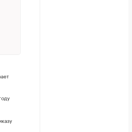
вает
году
иказу