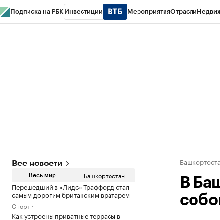
Подписка на РБК
Инвестиции
Мероприятия
Отрасли
Недви
РБК Курсы
РБК Life
Тренды
Визионеры
Национальные проекты
Горо
Спецпроекты СПб
Конференции СПб
Спецпроекты
Проверка конт
Башкортост
Все новости
Башкортостан
Весь мир
В Ба
Перешедший в «Лидс» Траффорд стал
самым дорогим британским вратарем
собо
Спорт
Как устроены приватные террасы в