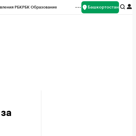
Башкортостан
вления РБК
РБК Образование
редитные рейтинги
Франшизы
Газета
ок наличной валюты
 за