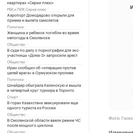
квартирах «Серии плюс»
РБК и ПИК Серия плюс
Аэропорт Домодедово открыли для
приема и вылета самолетов
Политика
Женщина и ребенок погибли во время
непогоды в Смоленске
Общество
В суде по делу о порнографии для экс-
участницы «Дома-2» запросили арест
Общество
Иран сообщил об «операции против
целей врага» в Ормузском проливе
Политика
Шнайдер обыграла Калинскую и вышла
в четвертый круг турнира в Торонто
Спорт
В горах Казахстана эвакуировали еще
одного туриста из России
Общество
Фото: Госк
В Смоленской области ввели режим ЧС
после мощного циклона
Изменение
Общество