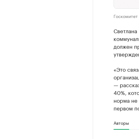
Госкомитет
Светлана 
коммуналь
должен пр
утвержден
«Это связ
организа
— рассказ
40%, кот
норма не 
первом по
Авторы