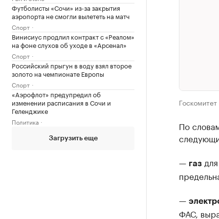
Футболисты «Сочи» из-за закрытия
аэропорта не смогли вылететь на матч
Спорт
Винисиус продлил контракт с «Реалом»
на фоне слухов об уходе в «Арсенал»
Спорт
Российский прыгун в воду взял второе
золото на чемпионате Европы
Спорт
«Аэрофлот» предупредил об
Госкомитет
изменении расписания в Сочи и
Геленджике
Политика
По словам
следующи
Загрузить еще
—
для
газ
предельна
—
электр
ФАС, выра