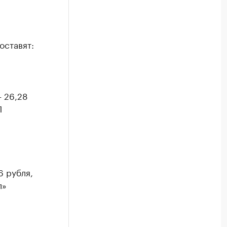
оставят:
— 26,28
П
6 рубля,
л»