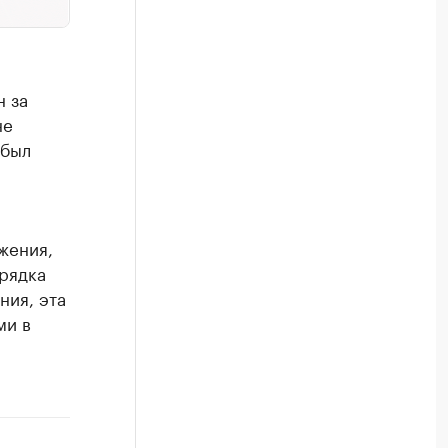
н за
не
 был
жения,
орядка
ния, эта
ми в