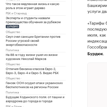
Что такое медленная жизнь и какую
Башкирии
роль в этом играет дерево
услуги дв
РБК и Старквуд
Эксперты и студенты назвали
преимущества обучения за рубежом
«Тарифы б
РАДИО
последующ
Общество
июля, как
Сеул счел санкции Британии против
индексаци
России угрозой своей
энергобезопасности
Госсобра
Политика
.
На 88-м году жизни ушел из жизни
Бурдюк
художник Николай Марков
Общество
Отличия бензина классов Евро-2,
Евро-3, Евро-4 и Евро-5. Видео РБК
Общество
Генсек ООН осудил атаки украинских
беспилотников на регионы России
Политика
Будущее Ходынского поля: от пашни и
аэродрома до города в городе
РБК и Stone