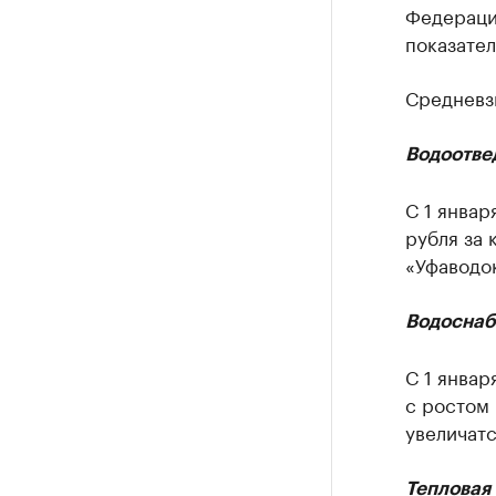
Федерации
показател
Средневз
Водоотве
С 1 январ
рубля за 
«Уфаводок
Водосна
С 1 январ
с ростом 
увеличатс
Тепловая