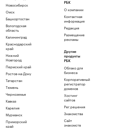
РБК
Новосибирск
О компании
Омск
Контактная
Башкортостан
информация
Вологодская
Редакция
область
Размещение
Калининград
рекламы
Краснодарский
край
Другие
Нижний
продукты
Новгород
РБК
Пермский край
Облако для
бизнеса
Ростов-на-Дону
Корпоративный
Татарстан
регистратор
Тюмень
доменов
Черноземье
Хостинг
сайтов
Кавказ
Рег.решения
Карелия
Знакомства
Мурманск
Сайт
Приморский
знакомств
край