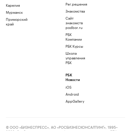
Рег.решения
Карелия
Знакомства
Мурманск
Сайт
Приморский
знакомств
край
podbor.ru
РБК
Компании
РБК Курсы
Школа
управления
РБК
РБК
Новости
iOS
Android
AppGallery
© ООО «БИЗНЕСПРЕСС», АО «РОСБИЗНЕСКОНСАЛТИНГ», 1995–