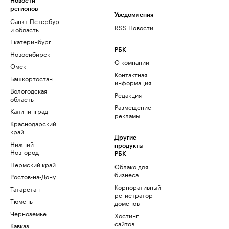
Новости
регионов
Уведомления
Санкт-Петербург
RSS Новости
и область
Екатеринбург
РБК
Новосибирск
О компании
Омск
Контактная
Башкортостан
информация
Вологодская
Редакция
область
Размещение
Калининград
рекламы
Краснодарский
край
Другие
Нижний
продукты
Новгород
РБК
Пермский край
Облако для
бизнеса
Ростов-на-Дону
Корпоративный
Татарстан
регистратор
Тюмень
доменов
Черноземье
Хостинг
сайтов
Кавказ