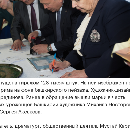
пущена тиражом 128 тысяч штук. На ней изображен п
арима на фоне башкирского пейзажа. Художник-дизай
рединова. Ранее в обращение вышли марки в честь
ых уроженцев Башкирии художника Михаила Нестеро
Сергея Аксакова.
атель, драматург, общественный деятель Мустай Кар