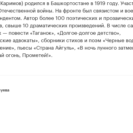
Каримов) родился в Башкортостане в 1919 году. Учас
Отечественной войны. На фронте был связистом и во
ндентом. Автор более 100 поэтических и прозаическ
в, свыше 10 драматических произведений. В числе с
 — повести «Таганок», «Долгое-долгое детство»,
ские адвокаты», сборники стихов и поэм «Черные во
ние», пьесы «Страна Айгуль», «В ночь лунного затме
й огонь, Прометей!».
луева