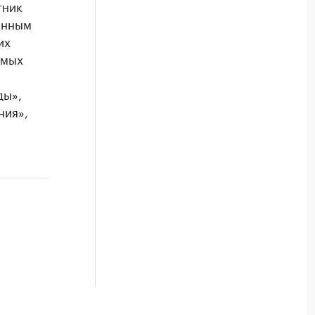
тник
енным
их
амых
ды»,
ния»,