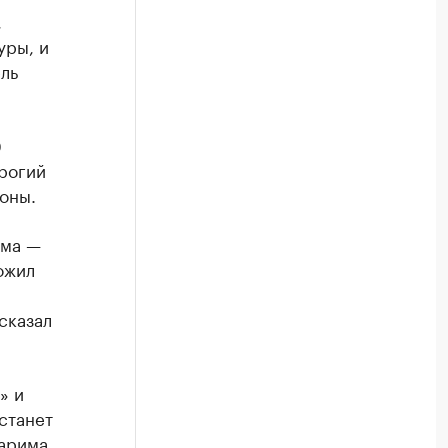
,
уры, и
ль
0
трогий
оны.
има —
ожил
сказал
» и
станет
арима.