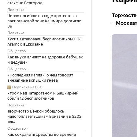
атаке на Белгород
Политика
Число погибших в ходе протестов в
Торжеств
пакистанской зоне Кашмира достигло
– Москва»
89
Политика
Хуситы атаковали беспилотником НПЗ
Aramco в Джизане
Общество
Как внуки влияют на здоровье бабушек
и дедушек
Общество
«Последняя капля»: о чем говорят
внезапные вспышки гнева
Подписка на РБК
Утром над Татарстаном и Башкирией
сбили 12 беспилотников
Политика
Творчество Бэнкси обошлось
налогоплательщикам Британии в $202
тыс.
Общество
Как сохранить средства во времена