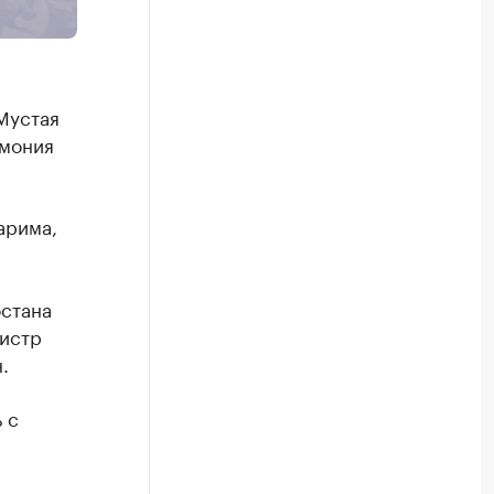
Мустая
емония
арима,
стана
нистр
.
 с