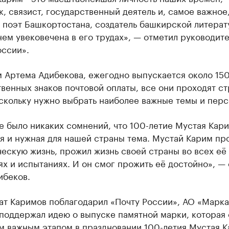
, связист, государственный деятель и, самое важное
 поэт Башкортостана, создатель башкирской литерат
нем увековечена в его трудах», — отметил руководите
оссии».
м Артема Адибекова, ежегодно выпускается около 15
венных знаков почтовой оплаты, все они проходят с
скольку нужно выбрать наиболее важные темы и перс
е было никаких сомнений, что 100-летие Мустая Кар
я и нужная для нашей страны тема. Мустай Карим пр
ескую жизнь, прожил жизнь своей страны во всех её
х и испытаниях. И он смог прожить её достойно», — 
ибеков.
ат Каримов поблагодарил «Почту России», АО «Марка
 поддержал идею о выпуске памятной марки, которая 
м важным этапом в праздновании 100-летия Мустая К