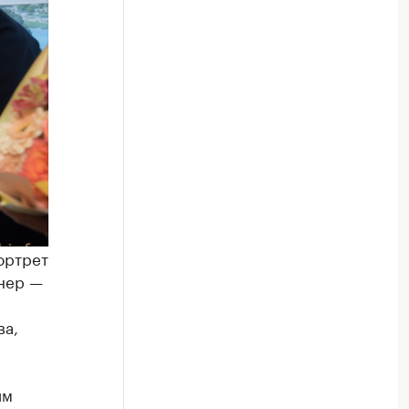
ортрет
нер —
ва,
им