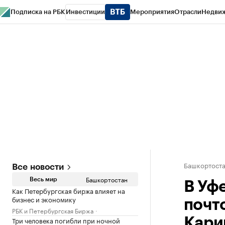
Подписка на РБК
Инвестиции
Мероприятия
Отрасли
Недви
РБК Курсы
РБК Life
Тренды
Визионеры
Национальные проекты
Горо
Спецпроекты СПб
Конференции СПб
Спецпроекты
Проверка конт
Башкортост
Все новости
Башкортостан
Весь мир
В Уф
Как Петербургская биржа влияет на
бизнес и экономику
почт
РБК и Петербургская Биржа
Три человека погибли при ночной
Кари