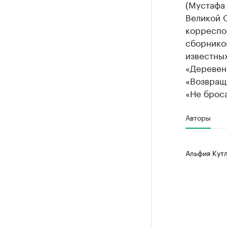
(Мустафа 
Великой 
корреспо
сборнико
известных
«Деревен
«Возвраще
«Не броса
Авторы
Альфия Кут