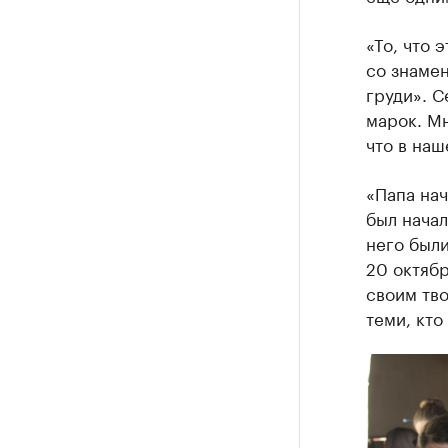
«То, что 
со знаме
груди». С
марок. Мн
что в наш
«Папа нач
был начал
него были
20 октябр
своим тв
теми, кто