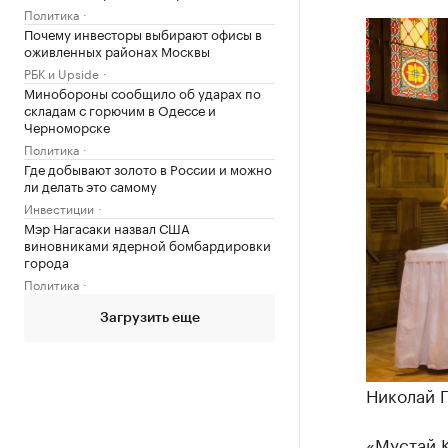
Политика
Почему инвесторы выбирают офисы в
оживленных районах Москвы
РБК и Upside
Минобороны сообщило об ударах по
складам с горючим в Одессе и
Черноморске
Политика
Где добывают золото в России и можно
ли делать это самому
Инвестиции
Мэр Нагасаки назвал США
виновниками ядерной бомбардировки
города
Политика
Загрузить еще
Николай 
«Мустай 