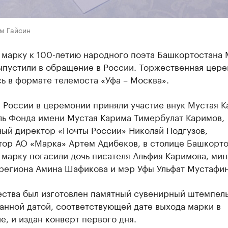
м Гайсин
 марку к 100-летию народного поэта Башкортостана 
ыпустили в обращение в России. Торжественная цер
ь в формате телемоста «Уфа – Москва».
 России в церемонии приняли участие внук Мустая К
ль Фонда имени Мустая Карима Тимербулат Каримов,
ный директор «Почты России» Николай Подгузов,
тор АО «Марка» Артем Адибеков, в столице Башкорто
марку погасили дочь писателя Альфия Каримова, ми
 региона Амина Шафикова и мэр Уфы Ульфат Мустафин
ества был изготовлен памятный сувенирный штемпель
анной датой, соответствующей дате выхода марки в
, и издан конверт первого дня.