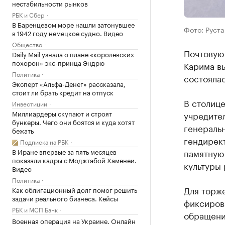
нестабильности рынков
РБК и Сбер
В Баренцевом море нашли затонувшее
Фото: Руста
в 1942 году немецкое судно. Видео
Общество
Почтовую
Daily Mail узнала о плане «королевских
похорон» экс-принца Эндрю
Карима в
Политика
состоялас
Эксперт «Альфа-Денег» рассказала,
стоит ли брать кредит на отпуск
В столице
Инвестиции
Миллиардеры скупают и строят
учредите
бункеры. Чего они боятся и куда хотят
генераль
бежать
гендирек
Подписка на РБК
В Иране впервые за пять месяцев
памятную 
показали кадры с Моджтабой Хаменеи.
культуры
Видео
Политика
Для торж
Как облигационный долг помог решить
задачи реального бизнеса. Кейсы
фиксиров
РБК и МСП Банк
обращение
Военная операция на Украине. Онлайн