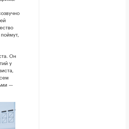
созвучно
оей
жество
 поймут,
ста. Он
тий у
зиста,
Всем
ьми —