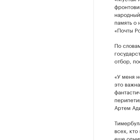
фронтовик
народный
память о 
«Почты Р
По слова
государст
отбор, по
«У меня н
это важна
фантастич
перипетия
Артем Ад
Тимербул
всех, кто
еще одни