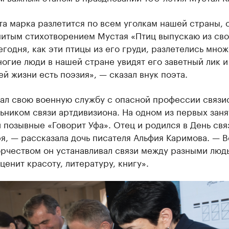
эта марка разлетится по всем уголкам нашей страны, 
нитым стихотворением Мустая «Птиц выпускаю из св
егодня, как эти птицы из его груди, разлетелись мно
огие люди в нашей стране увидят его заветный лик и
ей жизни есть поэзия», — сказал внук поэта.
ал свою военную службу с опасной профессии связи
ьником связи артдивизиона. На одном из первых заня
 позывные «Говорит Уфа». Отец и родился в День свя
я, — рассказала дочь писателя Альфия Каримова. — 
орчеством он устанавливал связи между разными люд
 ценит красоту, литературу, книгу».