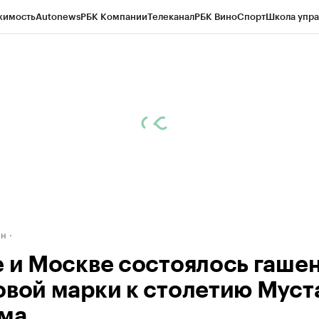
жимость
Autonews
РБК Компании
Телеканал
РБК Вино
Спорт
Школа упра
д
Стиль
Крипто
РБК Бизнес-среда
Дискуссионный клуб
Исследования
К
рагентов
Политика
Экономика
Бизнес
Технологии и медиа
Финансы
Рын
ан
е и Москве состоялось гаше
овой марки к столетию Муст
ма