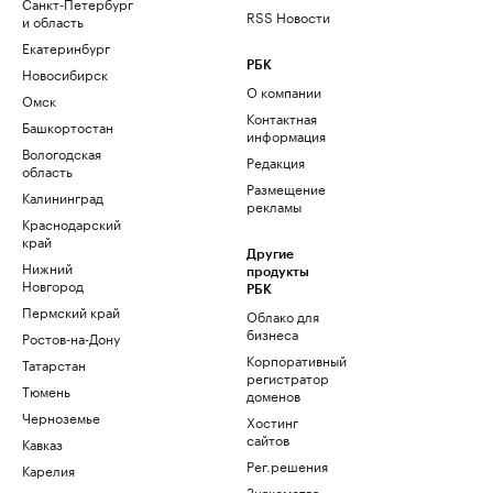
Санкт-Петербург
RSS Новости
и область
Екатеринбург
РБК
Новосибирск
О компании
Омск
Контактная
Башкортостан
информация
Вологодская
Редакция
область
Размещение
Калининград
рекламы
Краснодарский
край
Другие
Нижний
продукты
Новгород
РБК
Пермский край
Облако для
бизнеса
Ростов-на-Дону
Корпоративный
Татарстан
регистратор
Тюмень
доменов
Черноземье
Хостинг
сайтов
Кавказ
Рег.решения
Карелия
Знакомства