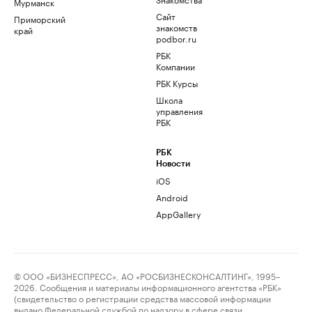
Мурманск
Сайт
Приморский
знакомств
край
podbor.ru
РБК
Компании
РБК Курсы
Школа
управления
РБК
РБК
Новости
iOS
Android
AppGallery
© ООО «БИЗНЕСПРЕСС», АО «РОСБИЗНЕСКОНСАЛТИНГ», 1995–
2026. Сообщения и материалы информационного агентства «РБК»
(свидетельство о регистрации средства массовой информации
выдано Федеральной службой по надзору в сфере связи,