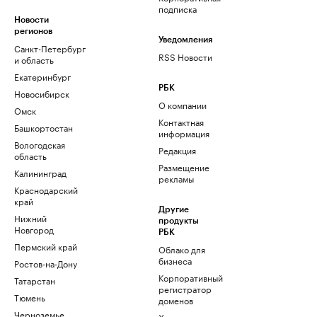
подписка
Новости
регионов
Уведомления
Санкт-Петербург
RSS Новости
и область
Екатеринбург
РБК
Новосибирск
О компании
Омск
Контактная
Башкортостан
информация
Вологодская
Редакция
область
Размещение
Калининград
рекламы
Краснодарский
край
Другие
Нижний
продукты
Новгород
РБК
Пермский край
Облако для
бизнеса
Ростов-на-Дону
Корпоративный
Татарстан
регистратор
Тюмень
доменов
Черноземье
Хостинг