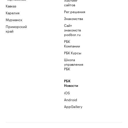
сайтов
Кавказ
Рег.решения
Карелия
Знакомства
Мурманск
Сайт
Приморский
знакомств
край
podbor.ru
РБК
Компании
РБК Курсы
Школа
управления
РБК
РБК
Новости
iOS
Android
AppGallery