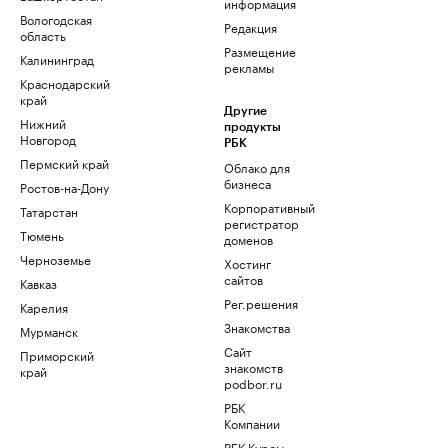
информация
Вологодская
Редакция
область
Размещение
Калининград
рекламы
Краснодарский
край
Другие
Нижний
продукты
Новгород
РБК
Пермский край
Облако для
бизнеса
Ростов-на-Дону
Корпоративный
Татарстан
регистратор
Тюмень
доменов
Черноземье
Хостинг
сайтов
Кавказ
Рег.решения
Карелия
Знакомства
Мурманск
Сайт
Приморский
знакомств
край
podbor.ru
РБК
Компании
РБК Курсы