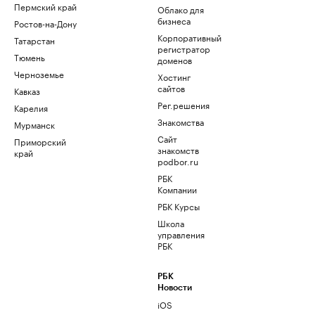
Пермский край
Облако для
бизнеса
Ростов-на-Дону
Корпоративный
Татарстан
регистратор
Тюмень
доменов
Черноземье
Хостинг
сайтов
Кавказ
Рег.решения
Карелия
Знакомства
Мурманск
Сайт
Приморский
знакомств
край
podbor.ru
РБК
Компании
РБК Курсы
Школа
управления
РБК
РБК
Новости
iOS