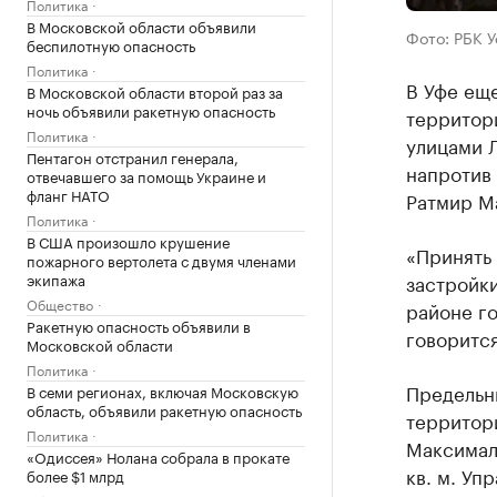
Политика
В Московской области объявили
Фото: РБК 
беспилотную опасность
Политика
В Уфе еще
В Московской области второй раз за
ночь объявили ракетную опасность
территори
Политика
улицами Л
Пентагон отстранил генерала,
напротив 
отвечавшего за помощь Украине и
фланг НАТО
Ратмир М
Политика
В США произошло крушение
«Принять
пожарного вертолета с двумя членами
экипажа
застройки
Общество
районе го
Ракетную опасность объявили в
говорится
Московской области
Политика
Предельн
В семи регионах, включая Московскую
область, объявили ракетную опасность
территори
Политика
Максимал
«Одиссея» Нолана собрала в прокате
кв. м. Уп
более $1 млрд