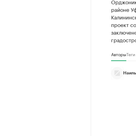
Орджоник
районе Уф
Калининск
проект со
заключено
градостро
Авторы
Теги
Наиль