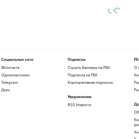
Социальные сети
Подписки
РБ
ВКонтакте
Скрыть баннеры на РБК
О 
Одноклассники
Подписка на РБК
Ко
Telegram
Корпоративная подписка
Ре
Дзен
Ра
Уведомления
RSS Новости
Др
Об
Ко
до
Хо
Ре