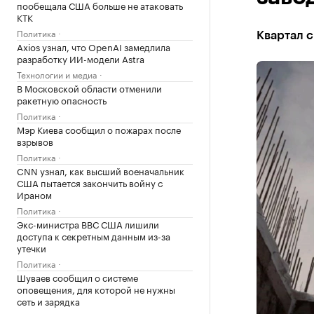
пообещала США больше не атаковать
КТК
Политика
Квартал с
Axios узнал, что OpenAI замедлила
разработку ИИ-модели Astra
Технологии и медиа
В Московской области отменили
ракетную опасность
Политика
Мэр Киева сообщил о пожарах после
взрывов
Политика
CNN узнал, как высший военачальник
США пытается закончить войну с
Ираном
Политика
Экс-министра ВВС США лишили
доступа к секретным данным из-за
утечки
Политика
Шуваев сообщил о системе
оповещения, для которой не нужны
сеть и зарядка