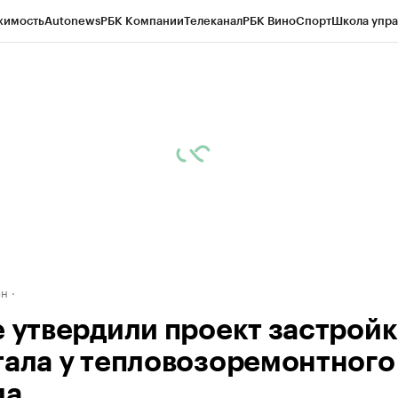
жимость
Autonews
РБК Компании
Телеканал
РБК Вино
Спорт
Школа упра
д
Стиль
Крипто
РБК Бизнес-среда
Дискуссионный клуб
Исследования
К
рагентов
Политика
Экономика
Бизнес
Технологии и медиа
Финансы
Рын
ан
е утвердили проект застрой
тала у тепловозоремонтного
да