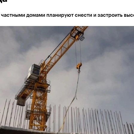
 частными домами планируют снести и застроить выс