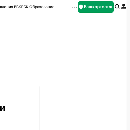
Башкортостан
вления РБК
РБК Образование
редитные рейтинги
Франшизы
Газета
ок наличной валюты
ки