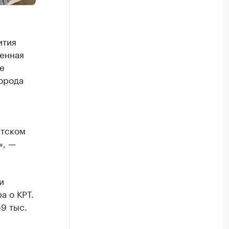
ития
ченная
е
орода
етском
», —
и
а о КРТ.
9 тыс.