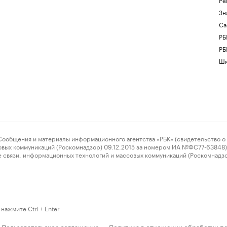
Зн
Са
РБ
РБ
Шк
ения и материалы информационного агентства «РБК» (свидетельство о 
овых коммуникаций (Роскомнадзор) 09.12.2015 за номером ИА №ФС77-63848) 
 связи, информационных технологий и массовых коммуникаций (Роскомнадз
нажмите Ctrl + Enter
Пользовательское соглашение
Политика в отношении обработки п
·