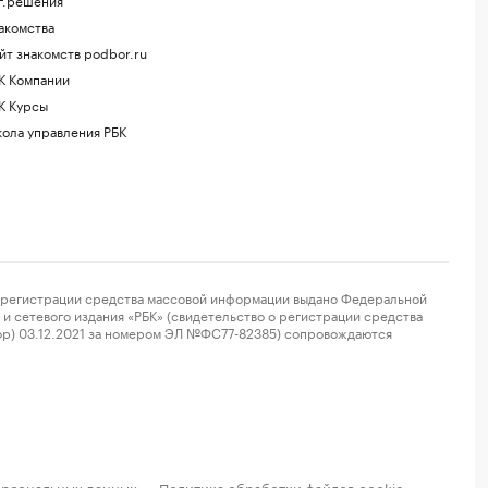
акомства
йт знакомств podbor.ru
К Компании
К Курсы
ола управления РБК
регистрации средства массовой информации выдано Федеральной
и сетевого издания «РБК» (свидетельство о регистрации средства
ор) 03.12.2021 за номером ЭЛ №ФС77-82385) сопровождаются
ерсональных данных
Политика обработки файлов cookie
·