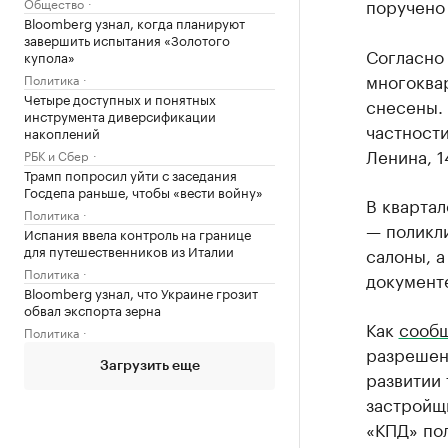
поручено 
Общество
Bloomberg узнал, когда планируют
завершить испытания «Золотого
Согласно
купола»
многоква
Политика
Четыре доступных и понятных
снесены. 
инструмента диверсификации
частности
накоплений
Ленина, 1
РБК и Сбер
Трамп попросил уйти с заседания
Госдепа раньше, чтобы «вести войну»
В кварта
Политика
— поликли
Испания ввела контроль на границе
для путешественников из Италии
салоны, а
Политика
документе
Bloomberg узнал, что Украине грозит
обвал экспорта зерна
Как
сооб
Политика
разрешен
Загрузить еще
развитии
застройщ
«КПД» пол