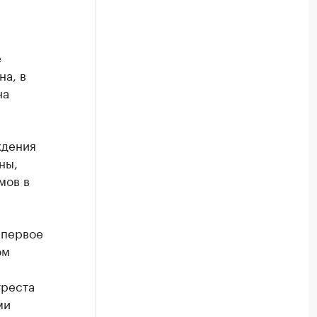
е
на, в
на
ждения
ны,
мов в
 первое
ом
треста
ми