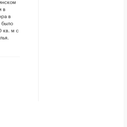
инском
и в
ера в
а было
 кв. м с
лья.