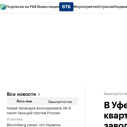
Подписка на РБК
Инвестиции
Мероприятия
Отрасли
Недви
РБК Курсы
РБК Life
Тренды
Визионеры
Национальные проекты
Горо
Спецпроекты СПб
Конференции СПб
Спецпроекты
Проверка конт
Башкортост
Все новости
Башкортостан
Весь мир
В Уф
Новая Зеландия анонсировала 36-й
пакет санкций против России
квар
Политика
Bloomberg узнал, что Украина
заво