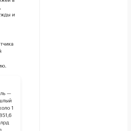
,
ужды и
етчика
й
ию.
ыль —
ошлый
коло 1
851,6
млрд
д