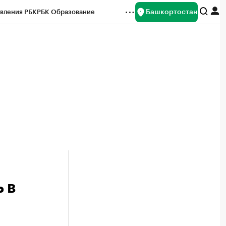
Башкортостан
вления РБК
РБК Образование
редитные рейтинги
Франшизы
Газета
ок наличной валюты
 в