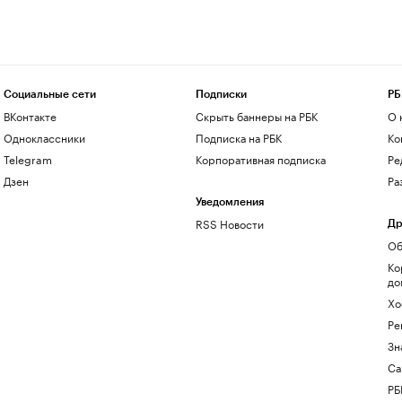
Социальные сети
Подписки
РБ
ВКонтакте
Скрыть баннеры на РБК
О 
Одноклассники
Подписка на РБК
Ко
Telegram
Корпоративная подписка
Ре
Дзен
Ра
Уведомления
RSS Новости
Др
Об
Ко
до
Хо
Ре
Зн
Са
РБ