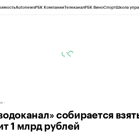
жимость
Autonews
РБК Компании
Телеканал
РБК Вино
Спорт
Школа упра
д
Стиль
Крипто
РБК Бизнес-среда
Дискуссионный клуб
Исследования
К
рагентов
Политика
Экономика
Бизнес
Технологии и медиа
Финансы
Рын
ан
водоканал» собирается взять
ит 1 млрд рублей