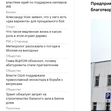
властями идей по поддержке селлеров
Предприят
WB
благотво
Бизнес
Александр Усик заявил, что у него есть
«два варианта» для прощального боя
Спорт
Что такое медленная жизнь и какую
роль в этом играет дерево
РБК и Старквуд
Метеоролог рассказала о погоде в
Москве на выходных
Общество
Глава ВЦИОМ объяснил, почему
абитуриенты стали прагматичнее
Общество
Власти США поддержали
православный монастырь в борьбе с
ветряками
Общество
Трамп обжалует запрет на
строительство бального зала в Белом
доме
Политика