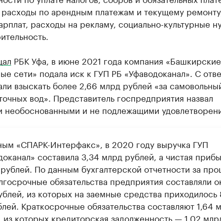
 расходы по арендным платежам и текущему ремонту
арплат, расходы на рекламу, социально-культурные н
ительность.
щал
РБК Уфа, в июне 2021 года компания «Башкирские
е сети» подала иск к ГУП РБ «Уфаводоканал». С отв
ли взыскать более 2,66 млрд рублей «за самовольны
точных вод». Представитель госпредприятия назвал
и необоснованными и не подлежащими удовлетворен
ным «СПАРК-Интерфакс», в 2020 году выручка ГУП
доканал» составила 3,34 млрд рублей, а чистая приб
н рублей. По данным бухгалтерской отчетности за пр
олгосрочные обязательства предприятия составляли о
ублей, из которых на заемные средства приходилось 
блей. Краткосрочные обязательства составляют 1,64 
, из которых кредиторская задолженность — 1,02 млр