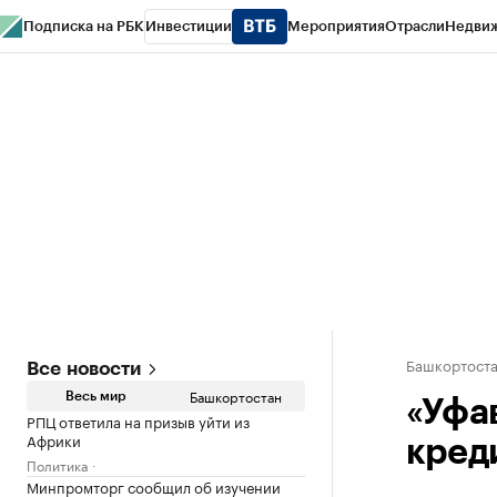
Подписка на РБК
Инвестиции
Мероприятия
Отрасли
Недви
РБК Курсы
РБК Life
Тренды
Визионеры
Национальные проекты
Горо
Спецпроекты СПб
Конференции СПб
Спецпроекты
Проверка конт
Башкортост
Все новости
Башкортостан
Весь мир
«Уфа
РПЦ ответила на призыв уйти из
Африки
кред
Политика
Минпромторг сообщил об изучении