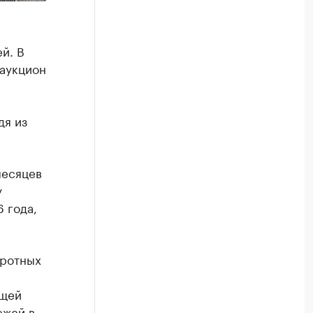
й. В
 аукцион
дя из
месяцев
у
 года,
оротных
ущей
ежей в