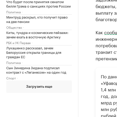
Что будет после принятия сенатом
бюджеты,
билля Грэма о санкциях против России
выплату з
Политика
Минтруд раскрыл, кто получит право
благотвор
на две пенсии
Общество
Как
сооб
Киты, тундра и космические пейзажи:
зачем ехать в восточную Арктику
инженерны
РБК и УК Первая
потребова
Лукашенко рассказал, зачем
транзит с
Белоруссия открыла границы для
граждан ЕС
претензи
Политика
Сын Зинедина Зидана подписал
контракт с «Леганесом» на один год
По дан
Спорт
«Уфаво
Загрузить еще
1,4 мл
год, д
млрд р
млн ру
рублей