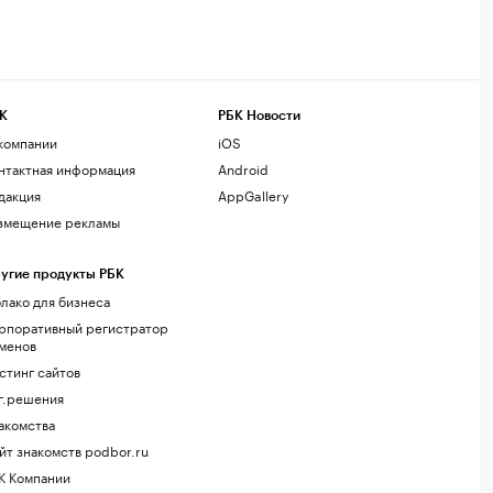
К
РБК Новости
компании
iOS
нтактная информация
Android
дакция
AppGallery
змещение рекламы
угие продукты РБК
лако для бизнеса
рпоративный регистратор
менов
стинг сайтов
г.решения
акомства
йт знакомств podbor.ru
К Компании