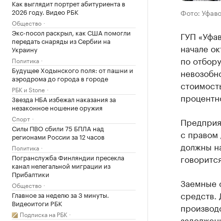
Как выглядит портрет абитуриента в
2026 году. Видео РБК
Фото: Уфав
Общество
Экс-посол раскрыл, как США помогли
ГУП «Уфав
передать снаряды из Сербии на
начале о
Украину
по отбору
Политика
Будущее Ходынского поля: от пашни и
невозобн
аэродрома до города в городе
стоимость
РБК и Stone
процентно
Звезда НБА избежал наказания за
незаконное ношение оружия
Спорт
Предприя
Силы ПВО сбили 75 БПЛА над
с правом
регионами России за 12 часов
должны на
Политика
Погранслужба Финляндии пресекла
говорится
канал нелегальной миграции из
Прибалтики
Заемные 
Общество
средств. 
Главное за неделю за 3 минуты.
Видеоитоги РБК
производ
Подписка на РБК
задолженн