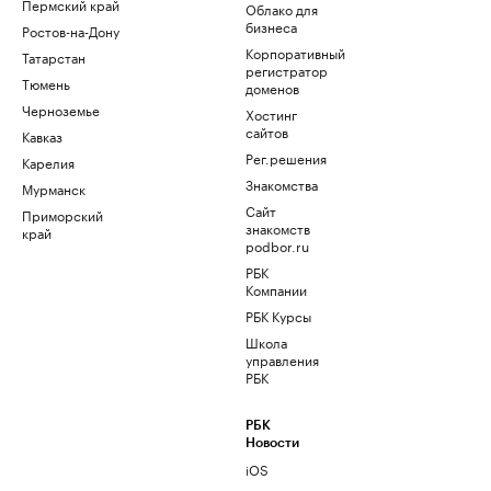
Пермский край
Облако для
бизнеса
Ростов-на-Дону
Корпоративный
Татарстан
регистратор
Тюмень
доменов
Черноземье
Хостинг
сайтов
Кавказ
Рег.решения
Карелия
Знакомства
Мурманск
Сайт
Приморский
знакомств
край
podbor.ru
РБК
Компании
РБК Курсы
Школа
управления
РБК
РБК
Новости
iOS