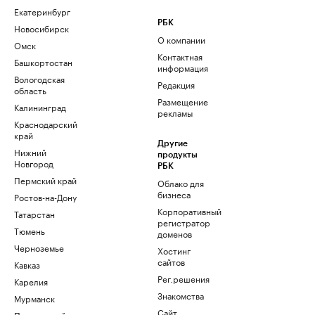
Екатеринбург
РБК
Новосибирск
О компании
Омск
Контактная
Башкортостан
информация
Вологодская
Редакция
область
Размещение
Калининград
рекламы
Краснодарский
край
Другие
Нижний
продукты
Новгород
РБК
Пермский край
Облако для
бизнеса
Ростов-на-Дону
Корпоративный
Татарстан
регистратор
Тюмень
доменов
Черноземье
Хостинг
сайтов
Кавказ
Рег.решения
Карелия
Знакомства
Мурманск
Сайт
Приморский