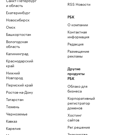
Санкт-Петербург
RSS Новости
и область
Екатеринбург
РБК
Новосибирск
О компании
Омск
Контактная
Башкортостан
информация
Вологодская
Редакция
область
Размещение
Калининград
рекламы
Краснодарский
край
Другие
Нижний
продукты
Новгород
РБК
Пермский край
Облако для
бизнеса
Ростов-на-Дону
Корпоративный
Татарстан
регистратор
Тюмень
доменов
Черноземье
Хостинг
сайтов
Кавказ
Рег.решения
Карелия
Знакомства