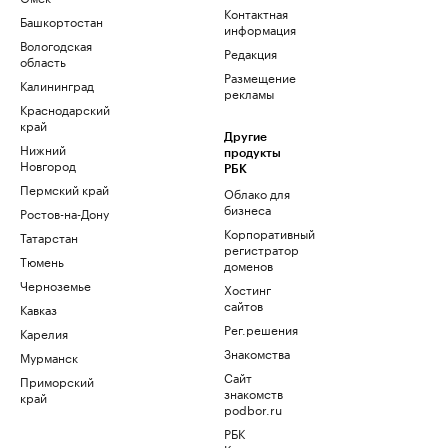
Контактная
Башкортостан
информация
Вологодская
Редакция
область
Размещение
Калининград
рекламы
Краснодарский
край
Другие
Нижний
продукты
Новгород
РБК
Пермский край
Облако для
бизнеса
Ростов-на-Дону
Корпоративный
Татарстан
регистратор
Тюмень
доменов
Черноземье
Хостинг
сайтов
Кавказ
Рег.решения
Карелия
Знакомства
Мурманск
Сайт
Приморский
знакомств
край
podbor.ru
РБК