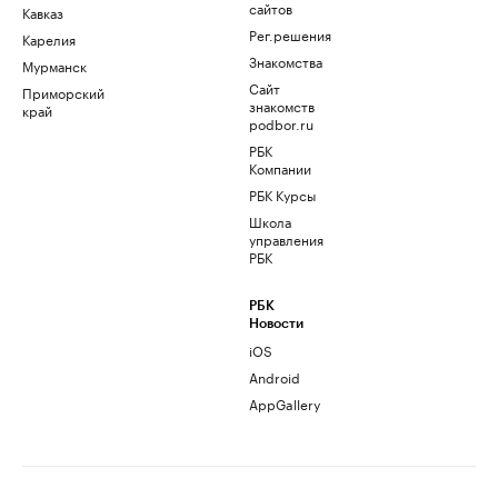
сайтов
Кавказ
Рег.решения
Карелия
Знакомства
Мурманск
Сайт
Приморский
знакомств
край
podbor.ru
РБК
Компании
РБК Курсы
Школа
управления
РБК
РБК
Новости
iOS
Android
AppGallery