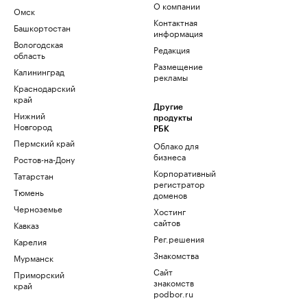
О компании
Омск
Контактная
Башкортостан
информация
Вологодская
Редакция
область
Размещение
Калининград
рекламы
Краснодарский
край
Другие
Нижний
продукты
Новгород
РБК
Пермский край
Облако для
бизнеса
Ростов-на-Дону
Корпоративный
Татарстан
регистратор
Тюмень
доменов
Черноземье
Хостинг
сайтов
Кавказ
Рег.решения
Карелия
Знакомства
Мурманск
Сайт
Приморский
знакомств
край
podbor.ru