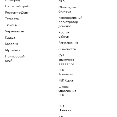
РБК
Пермский край
Облако для
бизнеса
Ростов-на-Дону
Корпоративный
Татарстан
регистратор
Тюмень
доменов
Черноземье
Хостинг
сайтов
Кавказ
Рег.решения
Карелия
Знакомства
Мурманск
Сайт
Приморский
знакомств
край
podbor.ru
РБК
Компании
РБК Курсы
Школа
управления
РБК
РБК
Новости
iOS