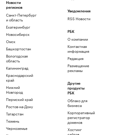
Новости
регионов
Уведомления
Санкт-Петербург
RSS Новости
и область
Екатеринбург
РБК
Новосибирск
О компании
Омск
Контактная
Башкортостан
информация
Вологодская
Редакция
область
Размещение
Калининград
рекламы
Краснодарский
край
Другие
Нижний
продукты
Новгород
РБК
Пермский край
Облако для
бизнеса
Ростов-на-Дону
Корпоративный
Татарстан
регистратор
Тюмень
доменов
Черноземье
Хостинг
сайтов