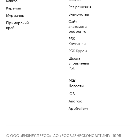
Кавказ
Рег.решения
Карелия
Знакомства
Мурманск
Сайт
Приморский
знакомств
край
podbor.ru
РБК
Компании
РБК Курсы
Школа
управления
РБК
РБК
Новости
iOS
Android
AppGallery
© ООО «БИЗНЕСПРЕСС», АО «РОСБИЗНЕСКОНСАЛТИНГ», 1995–