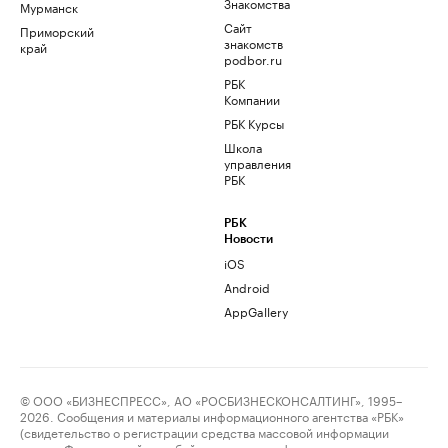
Знакомства
Мурманск
Сайт
Приморский
знакомств
край
podbor.ru
РБК
Компании
РБК Курсы
Школа
управления
РБК
РБК
Новости
iOS
Android
AppGallery
© ООО «БИЗНЕСПРЕСС», АО «РОСБИЗНЕСКОНСАЛТИНГ», 1995–
2026. Сообщения и материалы информационного агентства «РБК»
(свидетельство о регистрации средства массовой информации
выдано Федеральной службой по надзору в сфере связи,