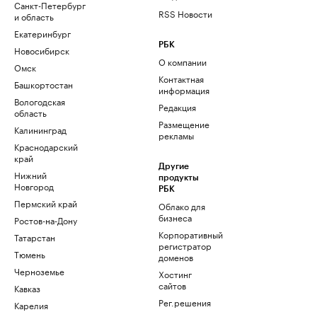
Санкт-Петербург
RSS Новости
и область
Екатеринбург
РБК
Новосибирск
О компании
Омск
Контактная
Башкортостан
информация
Вологодская
Редакция
область
Размещение
Калининград
рекламы
Краснодарский
край
Другие
Нижний
продукты
Новгород
РБК
Пермский край
Облако для
бизнеса
Ростов-на-Дону
Корпоративный
Татарстан
регистратор
Тюмень
доменов
Черноземье
Хостинг
сайтов
Кавказ
Рег.решения
Карелия