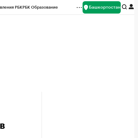
Башкортостан
вления РБК
РБК Образование
редитные рейтинги
Франшизы
Газета
ок наличной валюты
в