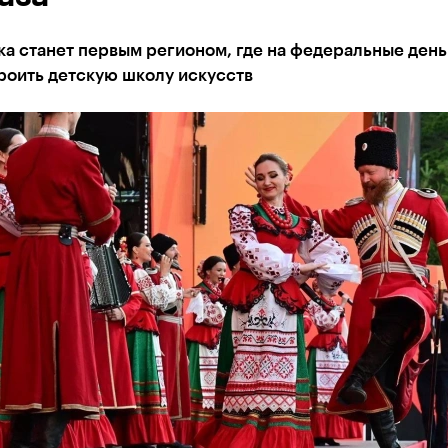
а станет первым регионом, где на федеральные день
роить детскую школу искусств