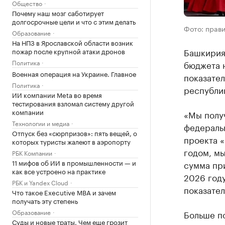
Общество
Почему наш мозг саботирует
долгосрочные цели и что с этим делать
Фото: прави
Образование
На НПЗ в Ярославской области возник
Башкирия 
пожар после крупной атаки дронов
Политика
бюджета н
Военная операция на Украине. Главное
показател
Политика
республи
ИИ компании Meta во время
тестирования взломал систему другой
компании
«Мы полу
Технологии и медиа
федераль
Отпуск без «сюрпризов»: пять вещей, о
проекта «
которых туристы жалеют в аэропорту
годом, мы
РБК Компании
11 мифов об ИИ в промышленности — и
сумма при
как все устроено на практике
2026 году
РБК и Yandex Cloud
показател
Что такое Executive MBA и зачем
получать эту степень
Образование
Больше п
Суды и новые траты. Чем еще грозит