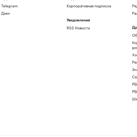
Telegram
Корпоративная подписка
Ре
Дзен
Ра
Уведомления
RSS Новости
Др
Об
Ко
до
Хо
Ре
Зн
Са
РБ
РБ
Шк