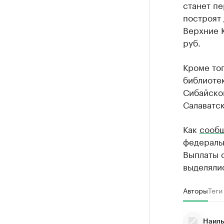
станет п
построят 
Верхние К
руб.
Кроме тог
библиоте
Сибайско
Салаватск
Как
сооб
федераль
Выплаты с
выделяли
Авторы
Теги
Наиль