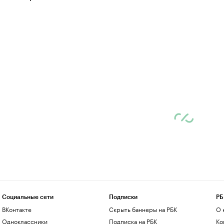
Социальные сети
Подписки
РБ
ВКонтакте
Скрыть баннеры на РБК
О 
Одноклассники
Подписка на РБК
Ко