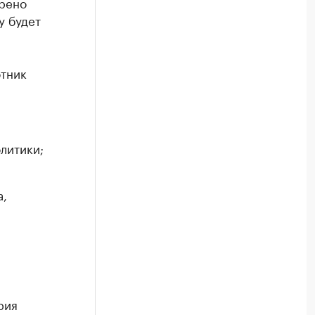
трено
у будет
тник
литики;
а,
рия