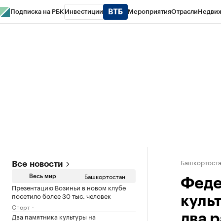
Подписка на РБК
Инвестиции
Мероприятия
Отрасли
Недви
РБК Курсы
РБК Life
Тренды
Визионеры
Национальные проекты
Горо
Спецпроекты СПб
Конференции СПб
Спецпроекты
Проверка конт
Башкортост
Все новости
Башкортостан
Весь мир
Феде
Презентацию Возиньи в новом клубе
посетило более 30 тыс. человек
куль
Спорт
Два памятника культуры на
два р