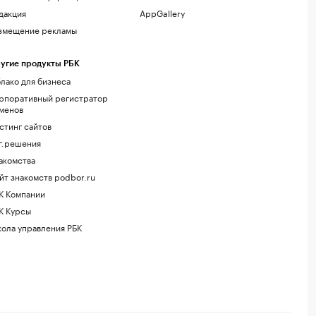
дакция
AppGallery
змещение рекламы
угие продукты РБК
лако для бизнеса
рпоративный регистратор
менов
стинг сайтов
г.решения
акомства
йт знакомств podbor.ru
К Компании
К Курсы
ола управления РБК