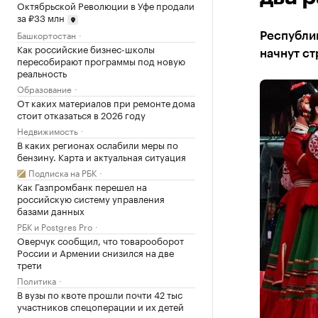
Октябрьской Революции в Уфе продали
за ₽33 млн
Башкортостан
Республик
Как российские бизнес-школы
начнут ст
пересобирают программы под новую
реальность
Образование
От каких материалов при ремонте дома
стоит отказаться в 2026 году
Недвижимость
В каких регионах ослабили меры по
бензину. Карта и актуальная ситуация
Подписка на РБК
Как Газпромбанк перешел на
российскую систему управления
базами данных
РБК и Postgres Pro
Оверчук сообщил, что товарооборот
России и Армении снизился на две
трети
Политика
В вузы по квоте прошли почти 42 тыс
участников спецоперации и их детей