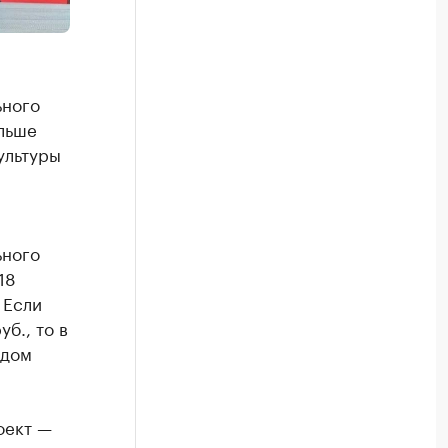
ьного
ольше
ультуры
ьного
18
 Если
б., то в
одом
оект —