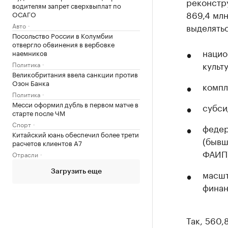
реконстр
водителям запрет сверхвыплат по
869,4 млн
ОСАГО
Авто
выделятьс
Посольство России в Колумбии
отвергло обвинения в вербовке
нацио
наемников
культ
Политика
Великобритания ввела санкции против
Озон Банка
компл
Политика
Месси оформил дубль в первом матче в
субси
старте после ЧМ
Спорт
федер
Китайский юань обеспечил более трети
(бывш
расчетов клиентов А7
ФАИП)
Отрасли
масшт
Загрузить еще
финан
Так, 560,