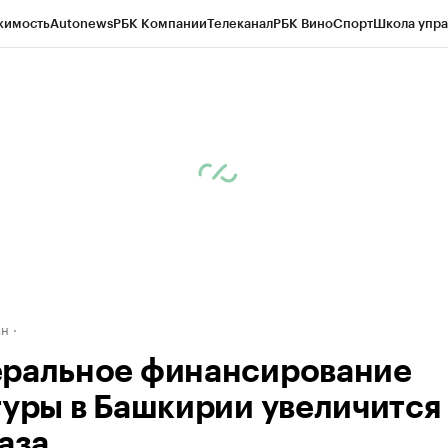
жимость
Autonews
РБК Компании
Телеканал
РБК Вино
Спорт
Школа упра
д
Стиль
Крипто
РБК Бизнес-среда
Дискуссионный клуб
Исследования
К
рагентов
Политика
Экономика
Бизнес
Технологии и медиа
Финансы
Рын
ан
ральное финансирование
туры в Башкирии увеличится 
аза