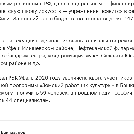
ервым регионом в РФ, где с федеральным софинанси
детскую школу искусств — учреждение появится в с
иги. Из российского бюджета на проект выделят 147
о, на текущий год запланированы капитальный ремон
к в Уфе и Илишевском районе, Нефтекамской филарм
го башдрамтеатра, модернизация музея Салавата Юла
ом районе и др.
щал
РБК Уфа, в 2026 году увеличена квота участников
ной программы «Земский работник культуры» в Башк
могут получить 59 человек, в прошлом году пособия
сь 44 специалистам.
 Байназаров