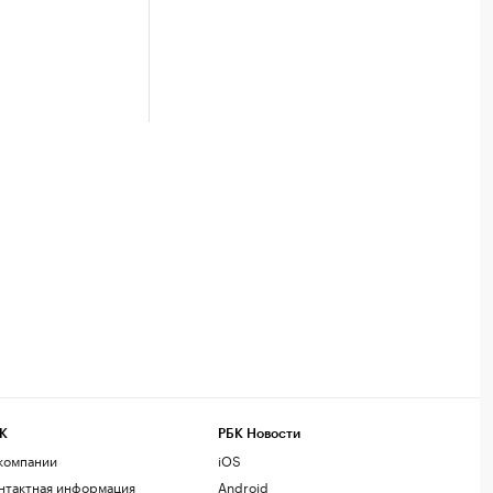
К
РБК Новости
компании
iOS
нтактная информация
Android