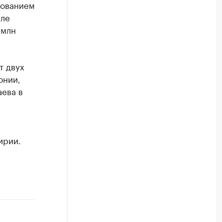
рованием
еле
 млн
т двух
онии,
ева в
ирии.