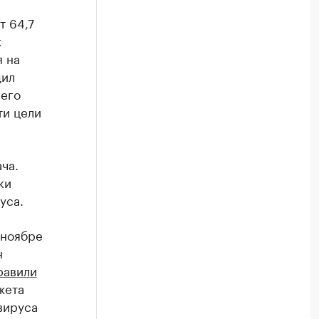
т 64,7
х
я на
дил
его
ти цели
ча.
ки
уса.
 ноябре
н
равили
жета
вируса