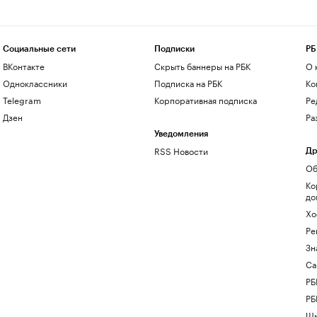
Социальные сети
Подписки
РБ
ВКонтакте
Скрыть баннеры на РБК
О 
Одноклассники
Подписка на РБК
Ко
Telegram
Корпоративная подписка
Ре
Дзен
Ра
Уведомления
RSS Новости
Др
Об
Ко
до
Хо
Ре
Зн
Са
РБ
РБ
Шк