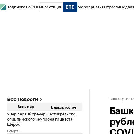
Подписка на РБК
Инвестиции
Мероприятия
Отрасли
Недви
РБК Курсы
РБК Life
Тренды
Визионеры
Национальные проекты
Горо
Спецпроекты СПб
Конференции СПб
Спецпроекты
Проверка конт
Башкортост
Все новости
Башкортостан
Весь мир
Башк
Умер первый тренер шестикратного
олимпийского чемпиона гимнаста
рубл
Щербо
Спорт
COV