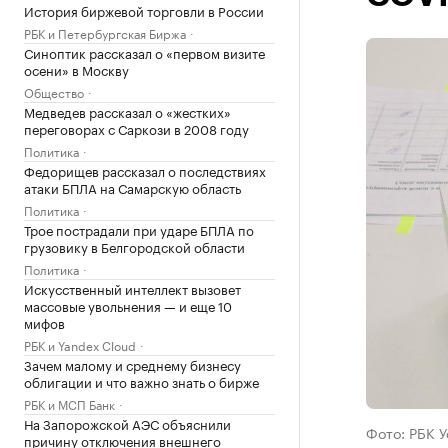
История биржевой торговли в России
РБК и Петербургская Биржа
Синоптик рассказал о «первом визите
осени» в Москву
Общество
Медведев рассказал о «жестких»
переговорах с Саркози в 2008 году
Политика
Федорищев рассказал о последствиях
атаки БПЛА на Самарскую область
Политика
Трое пострадали при ударе БПЛА по
грузовику в Белгородской области
Политика
Искусственный интеллект вызовет
массовые увольнения — и еще 10
мифов
РБК и Yandex Cloud
Зачем малому и среднему бизнесу
облигации и что важно знать о бирже
РБК и МСП Банк
На Запорожской АЭС объяснили
Фото: РБК 
причину отключения внешнего