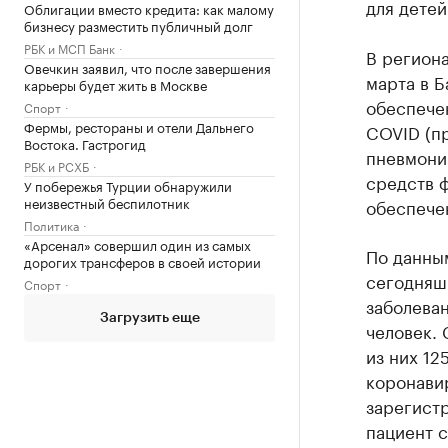
для детей
Облигации вместо кредита: как малому
бизнесу разместить публичный долг
РБК и МСП Банк
В региона
Овечкин заявил, что после завершения
марта в 
карьеры будет жить в Москве
обеспече
Спорт
Фермы, рестораны и отели Дальнего
COVID (п
Востока. Гастрогид
пневмонии
РБК и РСХБ
средств ф
У побережья Турции обнаружили
неизвестный беспилотник
обеспече
Политика
«Арсенал» совершил один из самых
По данны
дорогих трансферов в своей истории
сегодняш
Спорт
заболеван
Загрузить еще
человек. 
из них 12
коронавир
зарегистр
пациент 