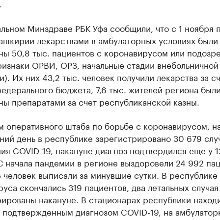
.
льном Минздраве РБК Уфа сообщили, что с 1 ноября п
Башкирии лекарствами в амбулаторных условиях были
ны 50,8 тыс. пациентов с коронавирусом или подозр
ризнаки ОРВИ, ОРЗ, начальные стадии внебольничной
). Их них 43,2 тыс. человек получили лекарства за с
едерального бюджета, 7,6 тыс. жителей региона был
ны препаратами за счет республиканской казны.
м оперативного штаба по борьбе с коронавирусом, н
ний день в республике зарегистрировано 30 679 слу
ия COVID-19, накануне диагноз подтвердился еще у 
С начала пандемии в регионе выздоровели 24 992 пац
5 человек выписали за минувшие сутки. В республике 
уса скончались 319 пациентов, два летальных случая
ированы накануне. В стационарах республики наход
с подтвержденным диагнозом COVID-19, на амбулатор