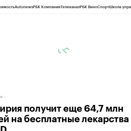
жимость
Autonews
РБК Компании
Телеканал
РБК Вино
Спорт
Школа упра
д
Стиль
Крипто
РБК Бизнес-среда
Дискуссионный клуб
Исследования
К
рагентов
Политика
Экономика
Бизнес
Технологии и медиа
Финансы
Рын
ан
ирия получит еще 64,7 млн
ей на бесплатные лекарства
ID