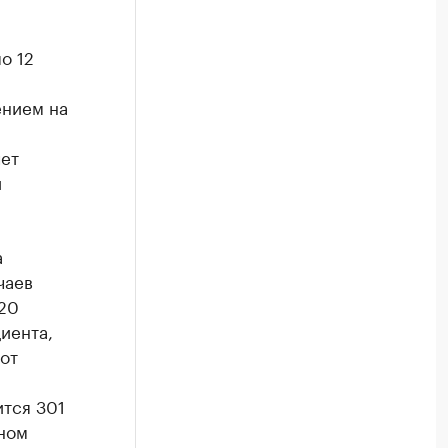
о 12
ением на
чет
и
а
чаев
120
иента,
от
ится 301
ном