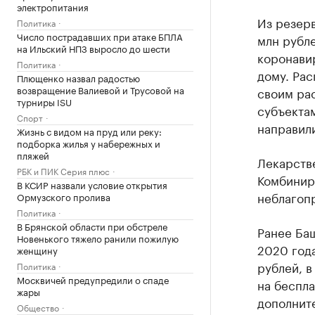
электропитания
Из резер
Политика
Число пострадавших при атаке БПЛА
млн рубл
на Ильский НПЗ выросло до шести
коронавир
Политика
дому. Ра
Плющенко назвал радостью
возвращение Валиевой и Трусовой на
своим ра
турниры ISU
субъектам
Спорт
направили
Жизнь с видом на пруд или реку:
подборка жилья у набережных и
пляжей
Лекарств
РБК и ПИК Серия плюс
Комбинир
В КСИР назвали условие открытия
неблагопр
Ормузского пролива
Политика
В Брянской области при обстреле
Ранее Баш
Новенького тяжело ранили пожилую
2020 год
женщину
рублей, в
Политика
Москвичей предупредили о спаде
на беспла
жары
дополнит
Общество