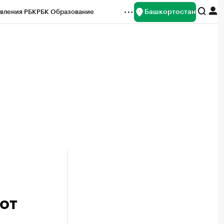
Башкортостан
вления РБК
РБК Образование
редитные рейтинги
Франшизы
Газета
ок наличной валюты
 от