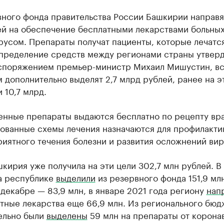
вного фонда правительства России Башкирии направя
ей на обеспечение бесплатными лекарствами больны
усом. Препараты получат пациенты, которые лечатс
спределение средств между регионами страны утвер
споряжением премьер-министр Михаил Мишустин, вс
 дополнительно выделят 2,7 млрд рублей, ранее на э
 10,7 млрд.
енные препараты выдаются бесплатно по рецепту вра
ованные схемы лечения назначаются для профилакти
иятного течения болезни и развития осложнений вир
кирия уже получила на эти цели 302,7 млн рублей. В
а республике
выделили
из резервного фонда 151,9 мл
 декабре — 83,9 млн, в январе 2021 года региону
нап
тные лекарства еще 66,9 млн. Из регионального бюд
ельно были
выделены
59 млн на препараты от корона