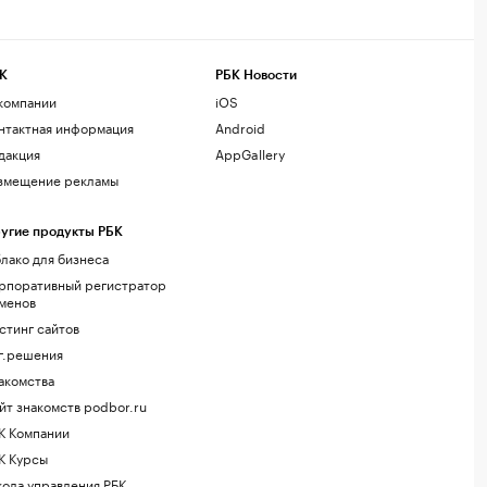
К
РБК Новости
компании
iOS
нтактная информация
Android
дакция
AppGallery
змещение рекламы
угие продукты РБК
лако для бизнеса
рпоративный регистратор
менов
стинг сайтов
г.решения
акомства
йт знакомств podbor.ru
К Компании
К Курсы
ола управления РБК