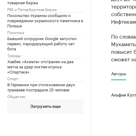
товарная биржа
территор
РБК и Петербургская Биржа
собствен
Посольство Украины сообщило о
повреждении украинского памятника в
Нефтекам
Польше
Политика
По слова
Бывший сотрудник Google запустил
Мухаметья
сервис, пародирующий работу чат-
бота
повысит 
Тренды
сможет на
Хавбек «Ахмата» отстранен на два
матча за удар локтем игрока
«Спартака»
Авторы
Спорт
В Германии при столкновении двух
трамваев пострадали 25 человек
Альфия Кут
Общество
Загрузить еще