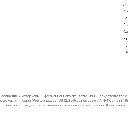
до
Хо
Ре
Зн
Са
РБ
РБ
Шк
ения и материалы информационного агентства «РБК» (свидетельство о 
овых коммуникаций (Роскомнадзор) 09.12.2015 за номером ИА №ФС77-63848) 
 связи, информационных технологий и массовых коммуникаций (Роскомнадз