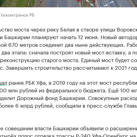
Госкомтранса РБ
ство моста через реку Белая в створе улицы Воровс
ти Башкирии планируют начать 12 июня. Новый автод
ной 670 метров соединит два ныне действующих. Раб
 два этапа: сначала построят новый мост-вставку, а п
реконструкцию старого моста. Единый мост будет со
ос. Завершить строительство рассчитывают к 2021 год
щал
ранее РБК Уфа, в 2019 году на этот мост республ
500 млн рублей из федерального бюджета. Ещё 100 м
ыделит Дорожный фонд Башкирии. Совокупные расхо
более 6 млрд рублей, сообщили в пресс-службе Глав
же совещании власти Башкирии объявили о расширен
етырёх полос отрезка трассы Р-240 Уфа-Оренбург на