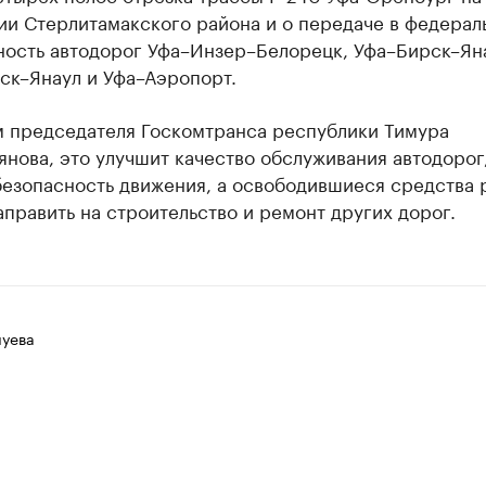
ии Стерлитамакского района и о передаче в федерал
ность автодорог Уфа–Инзер–Белорецк, Уфа–Бирск–Ян
ск–Янаул и Уфа–Аэропорт.
м председателя Госкомтранса республики Тимура
нова, это улучшит качество обслуживания автодорог
безопасность движения, а освободившиеся средства 
править на строительство и ремонт других дорог.
луева