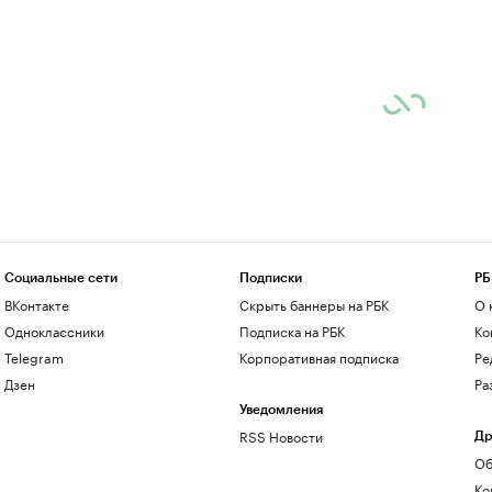
Социальные сети
Подписки
РБ
ВКонтакте
Скрыть баннеры на РБК
О 
Одноклассники
Подписка на РБК
Ко
Telegram
Корпоративная подписка
Ре
Дзен
Ра
Уведомления
RSS Новости
Др
Об
Ко