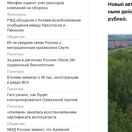
Минфин оценит учет расходов
Новый ав
компаний на оборону
ныне дей
Экономика
РЖД обсудили с Китаем возобновление
рублей.
сообщения между Иркутском и
Пекином
Общество
ЕК не увидела связи России с
миграционным кризисом в Сеуте
Политика
За день в регионах России сбили 281
украинский беспилотник
Политика
В Киеве заявили о 16 тыс. иностранцев
в рядах ВСУ
Политика
Fars узнало, как будет
контролироваться Ормузский пролив
Политика
«ИжАвиа» занялась восстановлением
сертификата эксплуатанта
Общество
МИД России заявил, что Армения