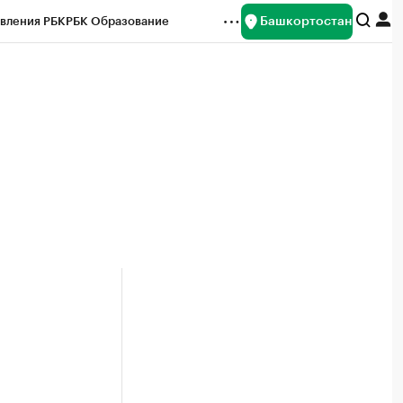
Башкортостан
вления РБК
РБК Образование
редитные рейтинги
Франшизы
Газета
ок наличной валюты