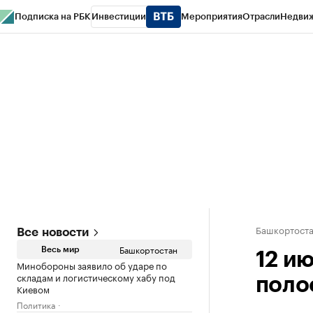
Подписка на РБК
Инвестиции
Мероприятия
Отрасли
Недви
РБК Курсы
РБК Life
Тренды
Визионеры
Национальные проекты
Горо
Спецпроекты СПб
Конференции СПб
Спецпроекты
Проверка конт
Башкортост
Все новости
Башкортостан
Весь мир
12 ию
Минобороны заявило об ударе по
складам и логистическому хабу под
поло
Киевом
Политика