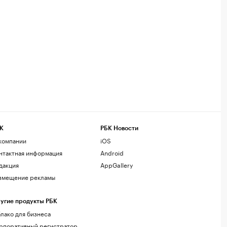
К
РБК Новости
компании
iOS
нтактная информация
Android
дакция
AppGallery
змещение рекламы
угие продукты РБК
лако для бизнеса
рпоративный регистратор