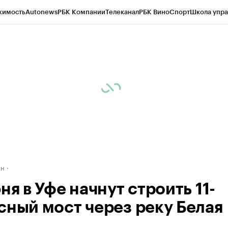
жимость
Autonews
РБК Компании
Телеканал
РБК Вино
Спорт
Школа упра
д
Стиль
Крипто
РБК Бизнес-среда
Дискуссионный клуб
Исследования
К
рагентов
Политика
Экономика
Бизнес
Технологии и медиа
Финансы
Рын
ан
ня в Уфе начнут строить 11-
сный мост через реку Белая