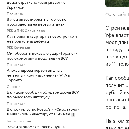
демонстративно «заигрывает» с
Украиной
Политика
Фото: сайт 
Зачем инвестировать в торговые
пространства на первых этажах
Строитель
РБК и ПИК Серия плюс
Уфе влас
Как принять квартиру в новостройке и
не пропустить дефекты
мост дли
РБК Компании
пройдут в
Минобороны показало удар «Гераней»
проведут 
по локомотиву и подстанции ВСУ
из 11 пол
Политика
Александрова первой вышла в
четвертый круг «тысячника» WTA в
Как
сооб
Торонто
получит 
Спорт
рублей в
Балицкий сообщил об ударе дрона ВСУ
по рейсовому автобусу
составят 
Политика
региона.
В строительство Rostic’s и «Сыроварни»
в Башкирии инвестируют ₽195 млн
На этом 
Башкортостан
Зачем экономике России нужна
двух до ч