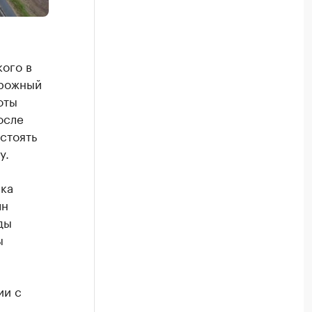
кого в
орожный
оты
осле
стоять
у.
ика
лн
ды
ы
ии с