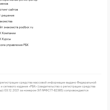
менов
стинг сайтов
г.решения
акомства
йт знакомств podbor.ru
К Компании
К Курсы
ола управления РБК
регистрации средства массовой информации выдано Федеральной
и сетевого издания «РБК» (свидетельство о регистрации средства
ор) 03.12.2021 за номером ЭЛ №ФС77-82385) сопровождаются