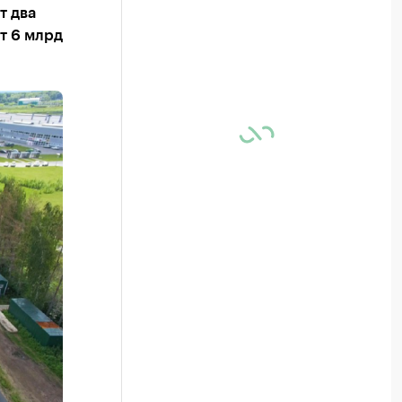
т два
т 6 млрд