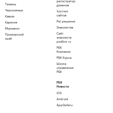
регистратор
Тюмень
доменов
Черноземье
Хостинг
сайтов
Кавказ
Рег.решения
Карелия
Знакомства
Мурманск
Сайт
Приморский
знакомств
край
podbor.ru
РБК
Компании
РБК Курсы
Школа
управления
РБК
РБК
Новости
iOS
Android
AppGallery