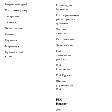
Пермский край
Облако для
бизнеса
Ростов-на-Дону
Корпоративный
Татарстан
регистратор
Тюмень
доменов
Черноземье
Хостинг
сайтов
Кавказ
Рег.решения
Карелия
Знакомства
Мурманск
Сайт
Приморский
знакомств
край
podbor.ru
РБК
Компании
РБК Курсы
Школа
управления
РБК
РБК
Новости
iOS