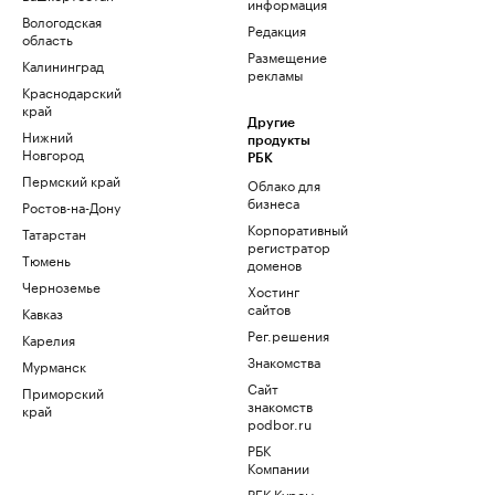
информация
Вологодская
Редакция
область
Размещение
Калининград
рекламы
Краснодарский
край
Другие
Нижний
продукты
Новгород
РБК
Пермский край
Облако для
бизнеса
Ростов-на-Дону
Корпоративный
Татарстан
регистратор
Тюмень
доменов
Черноземье
Хостинг
сайтов
Кавказ
Рег.решения
Карелия
Знакомства
Мурманск
Сайт
Приморский
знакомств
край
podbor.ru
РБК
Компании
РБК Курсы