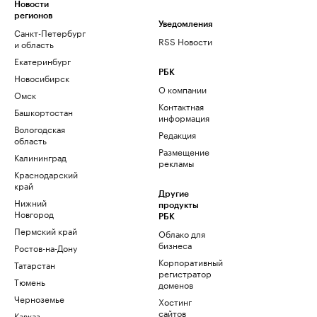
Новости
регионов
Уведомления
Санкт-Петербург
RSS Новости
и область
Екатеринбург
РБК
Новосибирск
О компании
Омск
Контактная
Башкортостан
информация
Вологодская
Редакция
область
Размещение
Калининград
рекламы
Краснодарский
край
Другие
Нижний
продукты
Новгород
РБК
Пермский край
Облако для
бизнеса
Ростов-на-Дону
Корпоративный
Татарстан
регистратор
Тюмень
доменов
Черноземье
Хостинг
сайтов
Кавказ