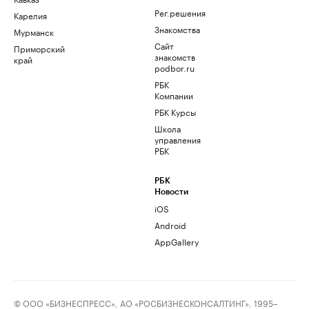
Рег.решения
Карелия
Знакомства
Мурманск
Сайт
Приморский
знакомств
край
podbor.ru
РБК
Компании
РБК Курсы
Школа
управления
РБК
РБК
Новости
iOS
Android
AppGallery
© ООО «БИЗНЕСПРЕСС», АО «РОСБИЗНЕСКОНСАЛТИНГ», 1995–