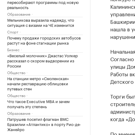
пересобирают программы под новую
Калининс
реальность
управлен
Образование
Мельникова выразила надежду, что
Башкирии
ситуация с визами на ЧЕ изменится
нашла в у
Спорт
нарушени
Почему продажи городских автобусов
растут на фоне стагнации рынка
Бизнес
Начальная
«Веселый молочник» Джастас Уолкер
Согласно 
рассказал о скором выдворении из
улицы Дом
России
Общество
Работы в
На станции метро «Смоленская»
Детского 
начали реставрацию облицовки
путевых стен
Торги был
Общество
Что такое Executive MBA и зачем
строител
получать эту степень
админист
Образование
когда «До
Патрушев посетил флагман ВМС
Бразилии «Атлантико» в порту Рио-де-
Жанейро
По мнени