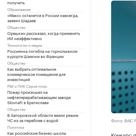
получить
Образование
«Макс» останется в России навсегда,
заявил Шадаев
Общество
Орешкин рассказал, когда применять
ИИ неэффективно
Технологии и медиа
Россиянка погибла на горнолыжном
курорте Шамони во Франции
Общество
Как выбрать оптимальное
коммерческое помещение для
инвестиций
РБК и ПИК Серия плюс
Пожар произошел на
нефтеперерабатывающем заводе
Slovnaft в Братиславе
Общество
В Запорожской области ввели режим
ЧС из-за перебоев с водой
Фото: ФАС 
Политика
Как российские бизнес-школы
Конкурс п