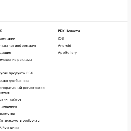
К
РБК Новости
компании
iOS
нтактная информация
Android
дакция
AppGallery
змещение рекламы
угие продукты РБК
лако для бизнеса
рпоративный регистратор
менов
стинг сайтов
г.решения
акомства
йт знакомств podbor.ru
К Компании