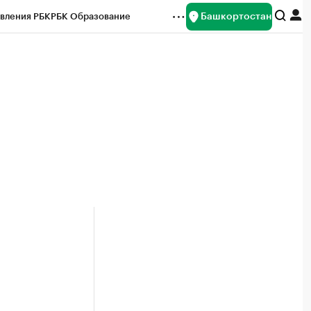
Башкортостан
вления РБК
РБК Образование
редитные рейтинги
Франшизы
Газета
ок наличной валюты