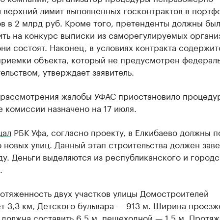
л верхний лимит выполненных госконтрактов в портф
в в 2 млрд руб. Кроме того, претенденты должны бы
ть на конкурс выписки из саморегулируемых организ
ни состоят. Наконец, в условиях контракта содержит
приемки объекта, который не предусмотрен федерал
ельством, утверждает заявитель.
 рассмотрения жалобы УФАС приостановило процедур
 комиссии назначено на 17 июля.
щал
РБК Уфа, согласно проекту, в Елкибаево должны п
 новых улиц. Данный этап строительства должен зав
ду. Деньги выделяются из республиканского и городс
.
отяженность двух участков улицы Домостроителей
т 3,3 км, Детского бульвара — 913 м. Ширина проезж
 должна составить 6,5 м, пешеходной — 1,5 м. Протя