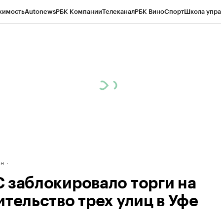
жимость
Autonews
РБК Компании
Телеканал
РБК Вино
Спорт
Школа упра
д
Стиль
Крипто
РБК Бизнес-среда
Дискуссионный клуб
Исследования
К
рагентов
Политика
Экономика
Бизнес
Технологии и медиа
Финансы
Рын
ан
 заблокировало торги на
ительство трех улиц в Уфе