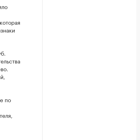
яло
которая
изнаки
б.
тельства
во.
й,
е по
теля,