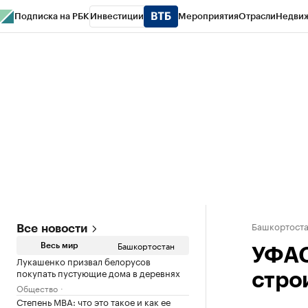
Подписка на РБК
Инвестиции
Мероприятия
Отрасли
Недви
РБК Курсы
РБК Life
Тренды
Визионеры
Национальные проекты
Горо
Спецпроекты СПб
Конференции СПб
Спецпроекты
Проверка конт
Башкортост
Все новости
Башкортостан
Весь мир
УФАС
Лукашенко призвал белорусов
покупать пустующие дома в деревнях
стро
Общество
Степень MBA: что это такое и как ее