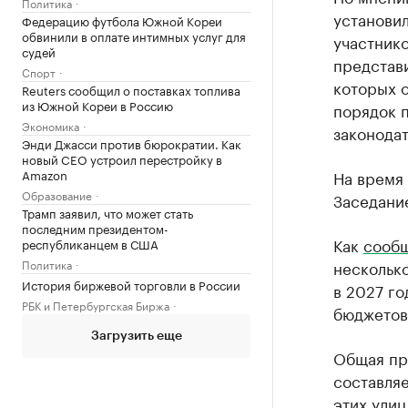
Политика
установи
Федерацию футбола Южной Кореи
обвинили в оплате интимных услуг для
участнико
судей
представи
Спорт
которых о
Reuters сообщил о поставках топлива
из Южной Кореи в Россию
порядок 
Экономика
законодат
Энди Джасси против бюрократии. Как
новый CEO устроил перестройку в
Amazon
На время
Образование
Заседание
Трамп заявил, что может стать
последним президентом-
Как
сооб
республиканцем в США
Политика
несколько
История биржевой торговли в России
в 2027 го
РБК и Петербургская Биржа
бюджетов
Загрузить еще
Общая пр
составляе
этих улиц