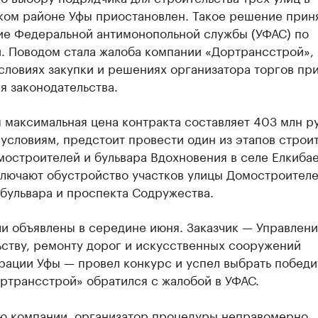
ком районе Уфы приостановлен. Такое решение прин
ие Федеральной антимонопольной службы (УФАС) по
. Поводом стала жалоба компании «Дортрансстрой», 
словиях закупки и решениях организатора торгов пр
я законодательства.
 максимальная цена контракта составляет 403 млн ру
условиям, предстоит провести один из этапов строи
остроителей и бульвара Вдохновения в селе Елкибае
ключают обустройство участков улицы Домостроителе
бульвара и проспекта Содружества.
и объявлены в середине июня. Заказчик — Управлени
ьству, ремонту дорог и искусственных сооружений
рации Уфы — провел конкурс и успел выбрать победи
ртрансстрой» обратился с жалобой в УФАС.
ю компании, организатор процедуры неправомерно