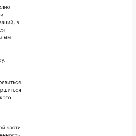
олио
ли
аций, в
ся
ьным
у.
оявиться
ершиться
кого
ей части
женность