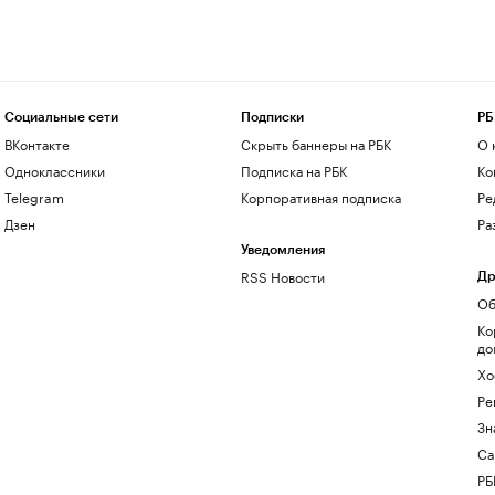
Социальные сети
Подписки
РБ
ВКонтакте
Скрыть баннеры на РБК
О 
Одноклассники
Подписка на РБК
Ко
Telegram
Корпоративная подписка
Ре
Дзен
Ра
Уведомления
RSS Новости
Др
Об
Ко
до
Хо
Ре
Зн
Са
РБ