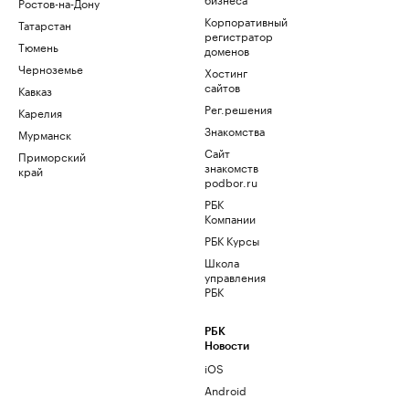
Ростов-на-Дону
Корпоративный
Татарстан
регистратор
Тюмень
доменов
Черноземье
Хостинг
сайтов
Кавказ
Рег.решения
Карелия
Знакомства
Мурманск
Сайт
Приморский
знакомств
край
podbor.ru
РБК
Компании
РБК Курсы
Школа
управления
РБК
РБК
Новости
iOS
Android