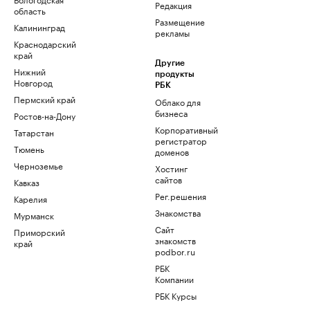
Редакция
область
Размещение
Калининград
рекламы
Краснодарский
край
Другие
Нижний
продукты
Новгород
РБК
Пермский край
Облако для
бизнеса
Ростов-на-Дону
Корпоративный
Татарстан
регистратор
Тюмень
доменов
Черноземье
Хостинг
сайтов
Кавказ
Рег.решения
Карелия
Знакомства
Мурманск
Сайт
Приморский
знакомств
край
podbor.ru
РБК
Компании
РБК Курсы